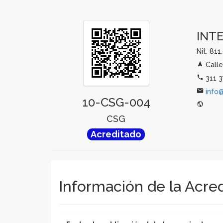
INTE
Nit. 81
Calle
311 3
info
10-CSG-004
CSG
Acreditado
Información de la Acre