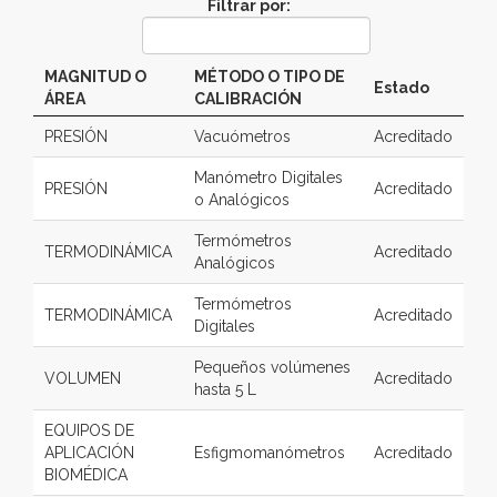
Filtrar por:
MAGNITUD O
MÉTODO O TIPO DE
Estado
ÁREA
CALIBRACIÓN
PRESIÓN
Vacuómetros
Acreditado
Manómetro Digitales
PRESIÓN
Acreditado
o Analógicos
Termómetros
TERMODINÁMICA
Acreditado
Analógicos
Termómetros
TERMODINÁMICA
Acreditado
Digitales
Pequeños volúmenes
VOLUMEN
Acreditado
hasta 5 L
EQUIPOS DE
APLICACIÓN
Esfigmomanómetros
Acreditado
BIOMÉDICA