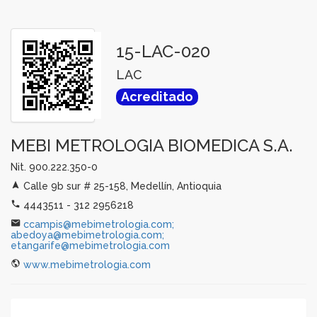
15-LAC-020
LAC
Acreditado
MEBI METROLOGIA BIOMEDICA S.A.
Nit. 900.222.350-0
Calle 9b sur # 25-158, Medellín, Antioquia
4443511 - 312 2956218
ccampis@mebimetrologia.com;
abedoya@mebimetrologia.com;
etangarife@mebimetrologia.com
www.mebimetrologia.com