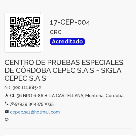
17-CEP-004
CRC
Acreditado
CENTRO DE PRUEBAS ESPECIALES
DE CÓRDOBA CEPEC S.A.S - SIGLA
CEPEC S.A.S
Nit. 900.111.885-2
CL 56 NRO 6-86 B. LA CASTELLANA, Montería, Córdoba
7851939 3043750035
cepec.sas@hotmail.com