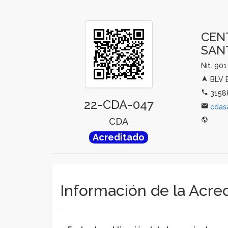
CEN
SAN
Nit. 90
BLV B
3158
22-CDA-047
cdas
CDA
Acreditado
Información de la Acre