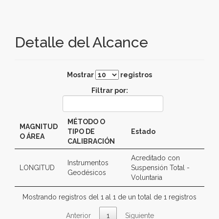
Detalle del Alcance
Mostrar
registros
Filtrar por:
MÉTODO O
MAGNITUD
TIPO DE
Estado
O ÁREA
CALIBRACIÓN
Acreditado con
Instrumentos
LONGITUD
Suspensión Total -
Geodésicos
Voluntaria
Mostrando registros del 1 al 1 de un total de 1 registros
Anterior
1
Siguiente