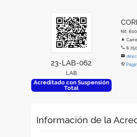
COR
Nit. 80
Carre
8 750
dire
23-LAB-062
Pági
LAB
Acreditado con Suspensión
Total
Información de la Acre