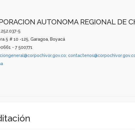
PORACION AUTONOMA REGIONAL DE C
0.252.037-5
ra 5 # 10 -125, Garagoa, Boyacá
0661 - 7 500771
cciongeneral@corpochivor.gov.co; contactenos@corpochivor.gov.c
na
ditación