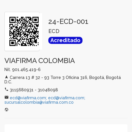
24-ECD-001
ECD
Acreditado
VIAFIRMA COLOMBIA
Nit. 901.465.419-6
Carrera 13 # 32 - 93 Torre 3 Oficina 316, Bogotá, Bogotá
D.C.
3115680931 - 31048098
ecd@viafirma.com; ecd@viafirma.com;
sucursalcolombia@viafirma.com.co