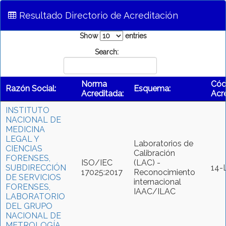
Resultado Directorio de Acreditación
Show
entries
Search:
Norma
Cód
Razón Social:
Esquema:
Acreditada:
Acre
INSTITUTO
NACIONAL DE
MEDICINA
LEGAL Y
Laboratorios de
CIENCIAS
Calibración
FORENSES,
ISO/IEC
(LAC) -
SUBDIRECCIÓN
14-
17025:2017
Reconocimiento
DE SERVICIOS
internacional
FORENSES,
IAAC/ILAC
LABORATORIO
DEL GRUPO
NACIONAL DE
METROLOGÍA