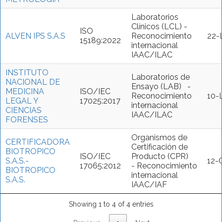
Laboratorios
Clínicos (LCL) -
ISO
ALVEN IPS S.A.S
Reconocimiento
22-
15189:2022
internacional
IAAC/ILAC
INSTITUTO
Laboratorios de
NACIONAL DE
Ensayo (LAB) -
MEDICINA
ISO/IEC
Reconocimiento
10-
LEGAL Y
17025:2017
internacional
CIENCIAS
IAAC/ILAC
FORENSES
Organismos de
CERTIFICADORA
Certificación de
BIOTROPICO
ISO/IEC
Producto (CPR)
S.A.S.-
12-
17065:2012
- Reconocimiento
BIOTROPICO
internacional
S.A.S.
IAAC/IAF
Showing 1 to 4 of 4 entries