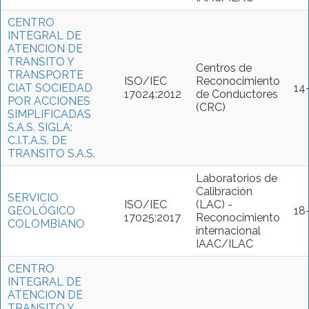
CENTRO
INTEGRAL DE
ATENCION DE
TRANSITO Y
Centros de
TRANSPORTE
ISO/IEC
Reconocimiento
CIAT SOCIEDAD
14
17024:2012
de Conductores
POR ACCIONES
(CRC)
SIMPLIFICADAS
S.A.S. SIGLA:
C.I.T.A.S. DE
TRANSITO S.A.S.
Laboratorios de
Calibración
SERVICIO
ISO/IEC
(LAC) -
GEOLÓGICO
18
17025:2017
Reconocimiento
COLOMBIANO
internacional
IAAC/ILAC
CENTRO
INTEGRAL DE
ATENCION DE
TRANSITO Y