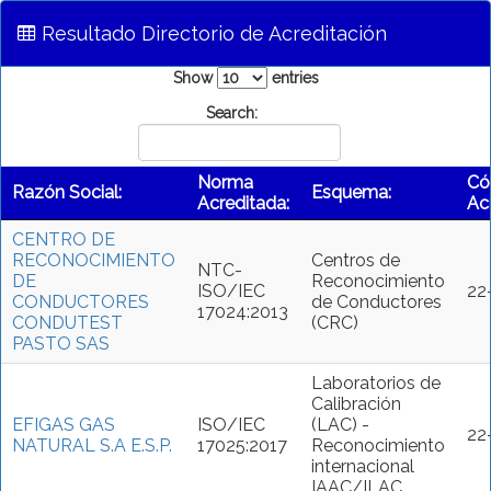
Resultado Directorio de Acreditación
Show
entries
Search:
Norma
Có
Razón Social:
Esquema:
Acreditada:
Ac
CENTRO DE
RECONOCIMIENTO
Centros de
NTC-
DE
Reconocimiento
ISO/IEC
22
CONDUCTORES
de Conductores
17024:2013
CONDUTEST
(CRC)
PASTO SAS
Laboratorios de
Calibración
EFIGAS GAS
ISO/IEC
(LAC) -
22
NATURAL S.A E.S.P.
17025:2017
Reconocimiento
internacional
IAAC/ILAC