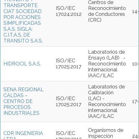
Centros de
TRANSPORTE
ISO/IEC
Reconocimiento
CIAT SOCIEDAD
14
17024:2012
de Conductores
POR ACCIONES
(CRC)
SIMPLIFICADAS
S.A.S. SIGLA:
C.I.T.A.S. DE
TRANSITO S.A.S.
Laboratorios de
Ensayo (LAB) -
ISO/IEC
HIDROCIL S.A.S.
Reconocimiento
10
17025:2017
internacional
IAAC/ILAC
Laboratorios de
SENA REGIONAL
Calibración
CALDAS –
ISO/IEC
(LAC) -
CENTRO DE
17
17025:2017
Reconocimiento
PROCESOS
internacional
INDUSTRIALES
IAAC/ILAC
Organismos de
CDR INGENIERIA
ISO/IEC
Inspección
24