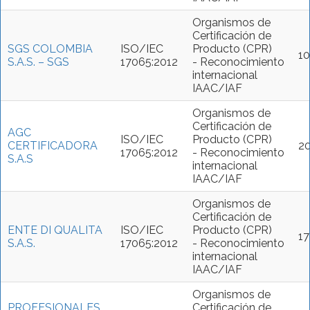
Organismos de
Certificación de
SGS COLOMBIA
ISO/IEC
Producto (CPR)
1
S.A.S. – SGS
17065:2012
- Reconocimiento
internacional
IAAC/IAF
Organismos de
Certificación de
AGC
ISO/IEC
Producto (CPR)
CERTIFICADORA
2
17065:2012
- Reconocimiento
S.A.S
internacional
IAAC/IAF
Organismos de
Certificación de
ENTE DI QUALITA
ISO/IEC
Producto (CPR)
1
S.A.S.
17065:2012
- Reconocimiento
internacional
IAAC/IAF
Organismos de
PROFESIONALES
Certificación de