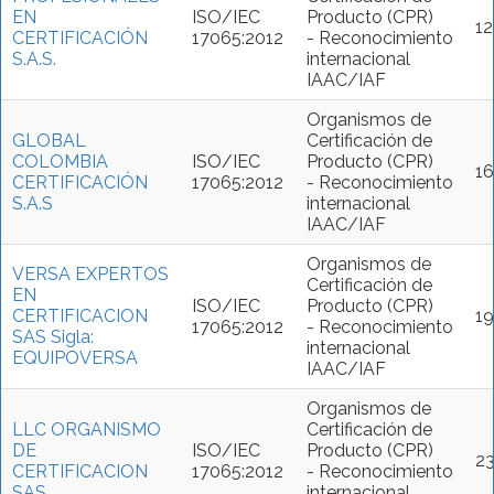
EN
ISO/IEC
Producto (CPR)
1
CERTIFICACIÓN
17065:2012
- Reconocimiento
S.A.S.
internacional
IAAC/IAF
Organismos de
GLOBAL
Certificación de
COLOMBIA
ISO/IEC
Producto (CPR)
1
CERTIFICACIÓN
17065:2012
- Reconocimiento
S.A.S
internacional
IAAC/IAF
Organismos de
VERSA EXPERTOS
Certificación de
EN
ISO/IEC
Producto (CPR)
CERTIFICACION
1
17065:2012
- Reconocimiento
SAS Sigla:
internacional
EQUIPOVERSA
IAAC/IAF
Organismos de
LLC ORGANISMO
Certificación de
DE
ISO/IEC
Producto (CPR)
2
CERTIFICACION
17065:2012
- Reconocimiento
SAS
internacional