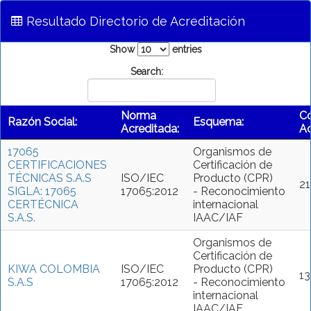
Resultado Directorio de Acreditación
Show
entries
Search:
Norma
C
Razón Social:
Esquema:
Acreditada:
Ac
17065
Organismos de
CERTIFICACIONES
Certificación de
TÉCNICAS S.A.S
ISO/IEC
Producto (CPR)
2
SIGLA: 17065
17065:2012
- Reconocimiento
CERTÉCNICA
internacional
S.A.S.
IAAC/IAF
Organismos de
Certificación de
KIWA COLOMBIA
ISO/IEC
Producto (CPR)
1
S.A.S
17065:2012
- Reconocimiento
internacional
IAAC/IAF