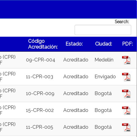
Search:
Código
Estado:
Ciudad:
PDF:
Acreditación:
o (CPR)
09-CPR-004
Acreditado
Medellín
AF
o (CPR)
11-CPR-003
Acreditado
Envigado
AF
o (CPR)
10-CPR-009
Acreditado
Bogotá
AF
o (CPR)
15-CPR-002
Acreditado
Bogotá
AF
o (CPR)
11-CPR-005
Acreditado
Bogotá
AF