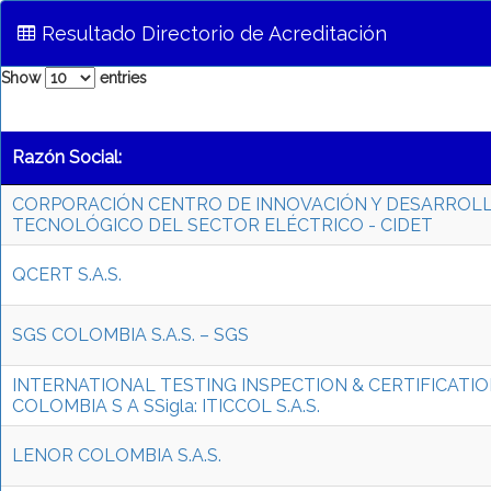
Resultado Directorio de Acreditación
Show
entries
Razón Social:
CORPORACIÓN CENTRO DE INNOVACIÓN Y DESARROL
TECNOLÓGICO DEL SECTOR ELÉCTRICO - CIDET
QCERT S.A.S.
SGS COLOMBIA S.A.S. – SGS
INTERNATIONAL TESTING INSPECTION & CERTIFICATI
COLOMBIA S A SSigla: ITICCOL S.A.S.
LENOR COLOMBIA S.A.S.