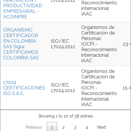
INNOVACION Y
17024:2012
Reconocimiento
PRODUCTIVIDAD
internacional
EMPRESARIAL -
IAAC
ACOINPRE
Organismos de
ORGANISMO
Certificación de
CERTIFICADOR
Personas
EN COLOMBIA
ISO/IEC
(OCP) -
23-
SAS Sigla:
17024:2012
Reconocimiento
CERTIFICAMOS
internacional
COLOMBIA SAS
IAAC
Organismos de
Certificación de
17024
Personas
ISO/IEC
CERTIFICACIONES
(OCP) -
15-
17024:2012
ISO S.A.S.
Reconocimiento
internacional
IAAC
Showing 1 to 10 of 38 entries
Previous
1
2
3
4
Next