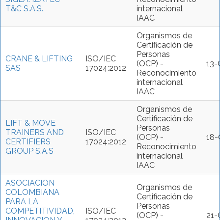
T&C S.A.S.
internacional
IAAC
Organismos de
Certificación de
Personas
CRANE & LIFTING
ISO/IEC
(OCP) -
13-
SAS
17024:2012
Reconocimiento
internacional
IAAC
Organismos de
Certificación de
LIFT & MOVE
Personas
TRAINERS AND
ISO/IEC
(OCP) -
18
CERTIFIERS
17024:2012
Reconocimiento
GROUP S.A.S
internacional
IAAC
ASOCIACION
Organismos de
COLOMBIANA
Certificación de
PARA LA
Personas
COMPETITIVIDAD,
ISO/IEC
(OCP) -
21-