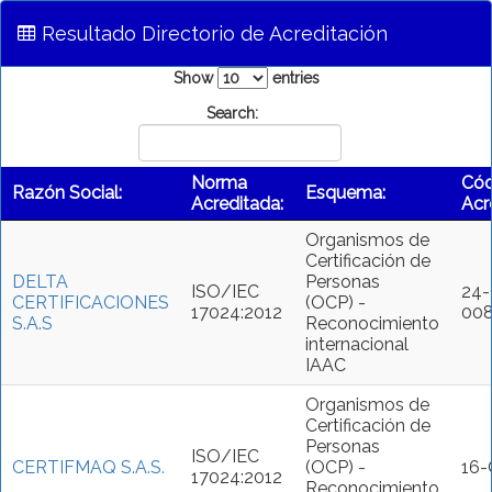
Resultado Directorio de Acreditación
Show
entries
Search:
Norma
Cód
Razón Social:
Esquema:
Acreditada:
Acr
Organismos de
Certificación de
DELTA
Personas
ISO/IEC
24
CERTIFICACIONES
(OCP) -
17024:2012
00
S.A.S
Reconocimiento
internacional
IAAC
Organismos de
Certificación de
Personas
ISO/IEC
CERTIFMAQ S.A.S.
(OCP) -
16
17024:2012
Reconocimiento