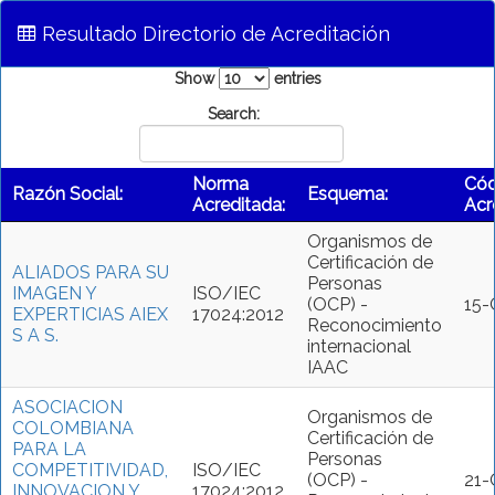
Resultado Directorio de Acreditación
Show
entries
Search:
Norma
Cód
Razón Social:
Esquema:
Acreditada:
Acr
Organismos de
Certificación de
ALIADOS PARA SU
Personas
IMAGEN Y
ISO/IEC
(OCP) -
15-
EXPERTICIAS AIEX
17024:2012
Reconocimiento
S A S.
internacional
IAAC
ASOCIACION
Organismos de
COLOMBIANA
Certificación de
PARA LA
Personas
COMPETITIVIDAD,
ISO/IEC
(OCP) -
21-
INNOVACION Y
17024:2012