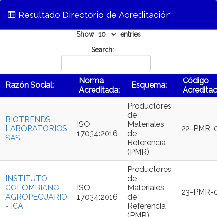
Resultado Directorio de Acreditación
Show
entries
Search:
Norma
Código
Razón Social:
Esquema:
Acreditada:
Acreditac
Productores
de
BIOTRENDS
ISO
Materiales
LABORATORIOS
22-PMR-
17034:2016
de
SAS
Referencia
(PMR)
Productores
INSTITUTO
de
COLOMBIANO
ISO
Materiales
23-PMR-
AGROPECUARIO
17034:2016
de
- ICA
Referencia
(PMR)