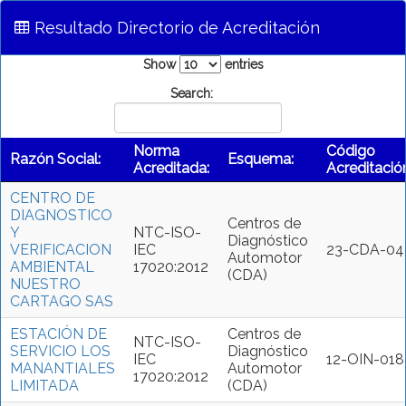
Resultado Directorio de Acreditación
Show
entries
Search:
Norma
Código
Razón Social:
Esquema:
Acreditada:
Acreditació
CENTRO DE
DIAGNOSTICO
Centros de
Y
NTC-ISO-
Diagnóstico
VERIFICACION
IEC
23-CDA-04
Automotor
AMBIENTAL
17020:2012
(CDA)
NUESTRO
CARTAGO SAS
ESTACIÓN DE
Centros de
NTC-ISO-
SERVICIO LOS
Diagnóstico
IEC
12-OIN-018
MANANTIALES
Automotor
17020:2012
LIMITADA
(CDA)