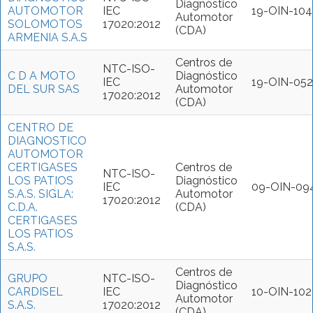
Diagnóstico
AUTOMOTOR
IEC
19-OIN-104
Automotor
SOLOMOTOS
17020:2012
(CDA)
ARMENIA S.A.S
Centros de
NTC-ISO-
C D A MOTO
Diagnóstico
IEC
19-OIN-052
DEL SUR SAS
Automotor
17020:2012
(CDA)
CENTRO DE
DIAGNOSTICO
AUTOMOTOR
CERTIGASES
Centros de
NTC-ISO-
LOS PATIOS
Diagnóstico
IEC
09-OIN-09
S.A.S. SIGLA:
Automotor
17020:2012
C.D.A.
(CDA)
CERTIGASES
LOS PATIOS
S.A.S.
Centros de
GRUPO
NTC-ISO-
Diagnóstico
CARDISEL
IEC
10-OIN-102
Automotor
S.A.S.
17020:2012
(CDA)