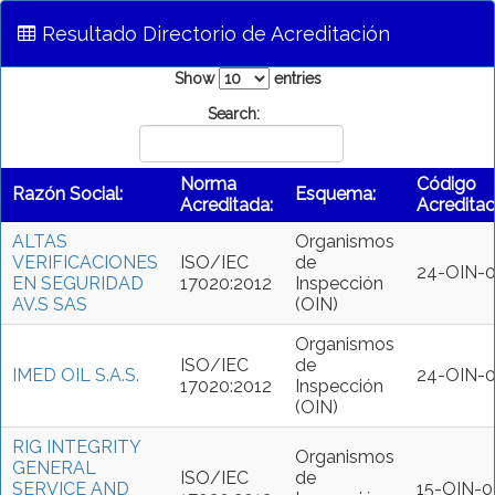
Resultado Directorio de Acreditación
Show
entries
Search:
Norma
Código
Razón Social:
Esquema:
Acreditada:
Acreditac
ALTAS
Organismos
VERIFICACIONES
ISO/IEC
de
24-OIN-
EN SEGURIDAD
17020:2012
Inspección
AV.S SAS
(OIN)
Organismos
ISO/IEC
de
IMED OIL S.A.S.
24-OIN-0
17020:2012
Inspección
(OIN)
RIG INTEGRITY
Organismos
GENERAL
ISO/IEC
de
SERVICE AND
15-OIN-0