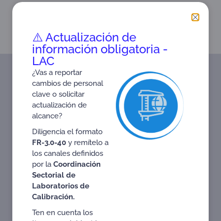
PREVIEW
NEXT
OECD Good Laboratory Practice
Accreditation: Supporting the Implementation of the Sustainable Development Goals (SDGs)
⚠️ Actualización de
información obligatoria -
LAC
¿Vas a reportar
cambios de personal
clave o solicitar
actualización de
0001
ISO
ISO
ISO
A
OVV
GLOBAL
Energy
rochure
55001
39001
18788
B
alcance?
GEI
GAP
Efficiency
Brochure
Brochure
Brochure
Brochure
1
Brochure
Brochure
Diligencia el formato
FR-3.0-40
y remítelo a
los canales definidos
por la
Coordinación
Sectorial de
Laboratorios de
Calibración.
Ten en cuenta los