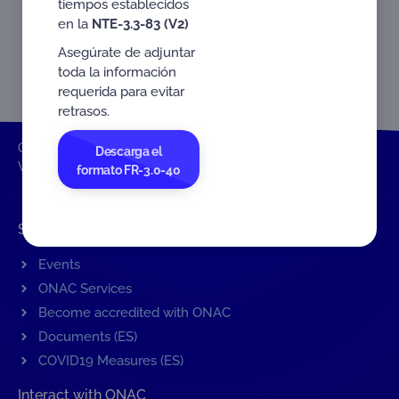
tiempos establecidos
en la
NTE-3.3-83 (V2)
Asegúrate de adjuntar
toda la información
requerida para evitar
retrasos.
ONAC
Home
Brochures / Information
Brochures
Descarga el
World Accreditation Day
formato FR-3.0-40
Shortcuts
Events
ONAC Services
Become accredited with ONAC
Documents (ES)
COVID19 Measures (ES)
Interact with ONAC