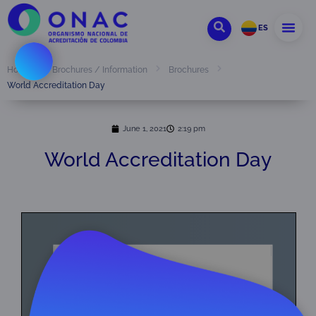
ES
Home
Brochures / Information
Brochures
World Accreditation Day
June 1, 2021
2:19 pm
World Accreditation Day