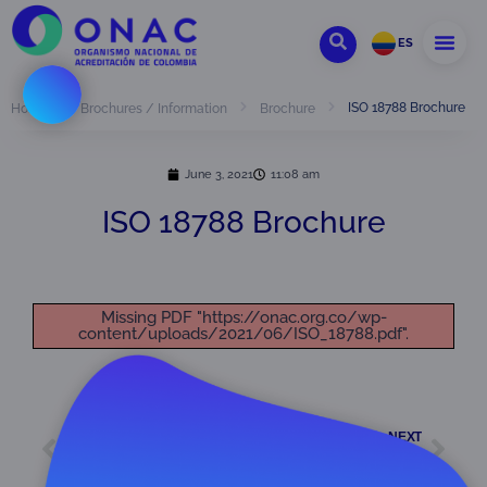
ES
ISO 18788 Brochure
Home
Brochures / Information
Brochure
June 3, 2021
11:08 am
ISO 18788 Brochure
Missing PDF "https://onac.org.co/wp-
content/uploads/2021/06/ISO_18788.pdf".
PREVIEW
NEXT
GLOBAL GAP 1 Brochure
ISO 39001 Brochure