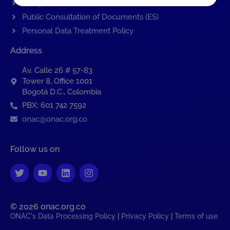
Complaints about a CAB
Public Consultation of Documents (ES)
Personal Data Treatment Policy
Address
Av. Calle 26 # 57-83
Tower 8, Office 1001
Bogotá D.C., Colombia
PBX: 601 742 7592
onac@onac.org.co
Follow us on
© 2026 onac.org.co​
ONAC's Data Processing Policy
|
Privacy Policy
|
Terms of use