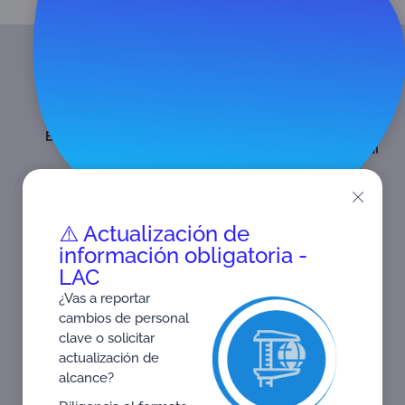
50001
ISO
ISO
OVVGEI
PEFC
OVV
G
Brochure
39001
18788
2020
Brochure
GEI
G
Brochure
Brochure
Brochure
Brochure
1
B
⚠️ Actualización de
información obligatoria -
LAC
¿Vas a reportar
cambios de personal
clave o solicitar
actualización de
alcance?