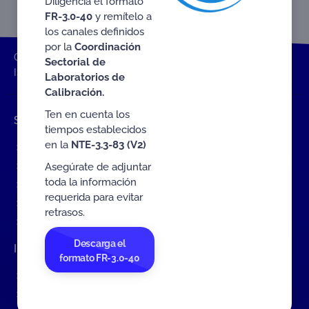
Diligencia el formato
FR-3.0-40
y remítelo a
los canales definidos
por la
Coordinación
ONAC
Home
Brochures / Information
Brochure
Sectorial de
ISO 18788 Brochure
Laboratorios de
Calibración.
Ten en cuenta los
Shortcuts
tiempos establecidos
en la
NTE-3.3-83 (V2)
Events
ONAC Services
Asegúrate de adjuntar
toda la información
Become accredited with ONAC
requerida para evitar
Documents (ES)
retrasos.
COVID19 Measures (ES)
Descarga el
Interact with ONAC
formato FR-3.0-40
Contact Us Form
Complaints about ONAC