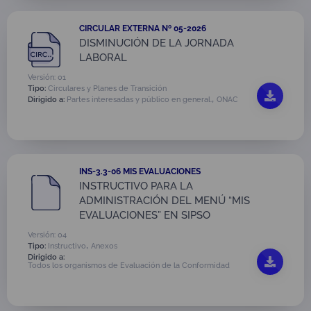
CIRCULAR EXTERNA Nº 05-2026
DISMINUCIÓN DE LA JORNADA
LABORAL
Versión: 01
Tipo:
Circulares y Planes de Transición
,
Dirigido a:
Partes interesadas y público en general.
ONAC
INS-3.3-06 MIS EVALUACIONES
INSTRUCTIVO PARA LA
ADMINISTRACIÓN DEL MENÚ “MIS
EVALUACIONES” EN SIPSO
Versión: 04
,
Tipo:
Instructivo
Anexos
Dirigido a:
Todos los organismos de Evaluación de la Conformidad