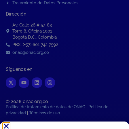
Tratamiento de Datos Personales
Dirección
Av. Calle 26 # 57-83
Torre 8, Oficina 1001
Bogotá D.C., Colombia
PBX: (+57) 601 742 7592
onac@onac.org.co
Síguenos en
© 2026 onac.org.co​
Política de tratamiento de datos de ONAC
|
Política de
privacidad
|
Términos de uso