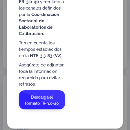
FR-3.0-40
y remítelo a
DEL PLAN DE PARTICIPACIÓN EN
los canales definidos
ENSAYOS DE APTITUD Y/O
por la
Coordinación
COMPARACIONES DISTINTAS A ENSAYOS
Sectorial de
DE APTITUD
Laboratorios de
Vigente a partir de: 2026-05-04
Calibración.
Vigente
Versión: 6
Ten en cuenta los
Tipo:
Anexos
,
Dirigido a:
Criterios de Evaluación
tiempos establecidos
Laboratorios Médicos o Clínicos (LCL)
en la
NTE-3.3-83 (V2)
Asegúrate de adjuntar
toda la información
requerida para evitar
FR-3.3-48 (Antes FR-3.3.1-03)
retrasos.
SEGUIMIENTO A LA IMPLEMENTACIÓN
DEL PLAN DE PARTICIPACIÓN EN
Descarga el
ENSAYOS DE APTITUD Y/O
formato FR-3.0-40
COMPARACIONES DISTINTAS A ENSAYOS
DE APTITUD
Vigente a partir de: 2026-05-04
Vigente
Versión: 07