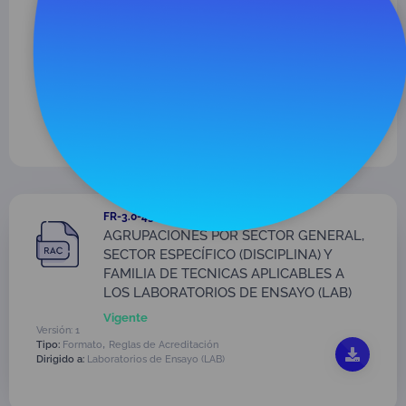
quieres ver y/o el año de publicación.
Para realizar una nueva búsqueda, usa el botón
limpiar filtro.
También puedes buscar por el nombre del
documento, en la barra que encuentras en la
parte superior de esta página
FR-3.0-43 V1
AGRUPACIONES POR SECTOR GENERAL,
SECTOR ESPECÍFICO (DISCIPLINA) Y
FAMILIA DE TECNICAS APLICABLES A
LOS LABORATORIOS DE ENSAYO (LAB)
Vigente
Versión: 1
,
Tipo:
Formato
Reglas de Acreditación
Dirigido a:
Laboratorios de Ensayo (LAB)