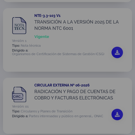
NTE-3.3-103 V1
TRANSICIÓN A LA VERSIÓN 2025 DE LA
NORMA NTC 6001
Vigente
Versión: 1
Tipo:
Nota técnica
Dirigido a:
Organismos de Certificación de Sistemas de Gestión (CSG)
CIRCULAR EXTERNA Nº 06-2026
RADICACIÓN Y PAGO DE CUENTAS DE
COBRO Y FACTURAS ELECTRÓNICAS
Versión: 01
Tipo:
Circulares y Planes de Transición
,
Dirigido a:
Partes interesadas y público en general.
ONAC