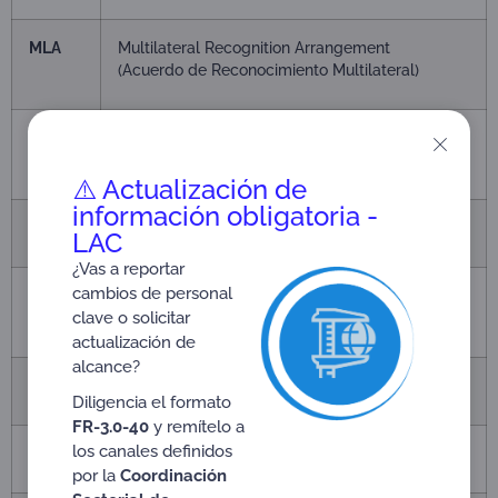
MLA
Multilateral Recognition Arrangement
(Acuerdo de Reconocimiento Multilateral)
ISO
International Organization for Standardization
(Organización Internacional de Estandarización)
⚠️ Actualización de
información obligatoria -
CASCO
ISO’s Committee on Conformity Assessment
LAC
¿Vas a reportar
cambios de personal
IEC
International Electrotechnical Commission
clave o solicitar
(Comisión Electrotécnica Internacional)
actualización de
alcance?
QMS
Quality Management System
Diligencia el formato
FR-3.0-40
y remítelo a
los canales definidos
EMS
Environmental Management System
por la
Coordinación