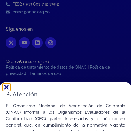
PBX: (+57) 601 742 7592
onac@onac.org.co
Síguenos en
© 2026 onac.org.co​
Política de tratamiento de datos de ONAC
|
Política de
privacidad
|
Términos de uso
Hora legal Colombiana:
⚠️
Atención
Vie, 7 de Agosto de 2026 05:49:18
AM
Transparencia
El Organismo Nacional de Acreditación de Colombia
Conectamos la Calidad de Colombia con el Mundo
(ONAC) informa a los Organismos Evaluadores de la
Conformidad (OEC), partes interesadas y al público en
general que, en cumplimiento de la normativa vigente