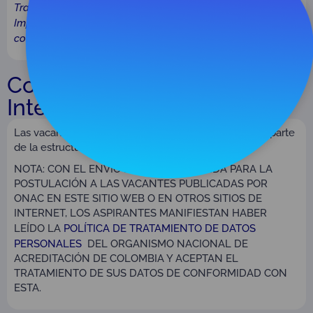
Trabajo en equipo, el Respeto, la Transparencia, la
Imparcialidad, demostrando siempre voluntad de servicio
con idoneidad y competencia
.
Convocatorias Cargos
Internos
Las vacantes que encuentras en esta sección hacen parte
de la estructura de cargos de ONAC.
NOTA: CON EL ENVÍO DE LA HOJA DE VIDA PARA LA
POSTULACIÓN A LAS VACANTES PUBLICADAS POR
ONAC EN ESTE SITIO WEB O EN OTROS SITIOS DE
INTERNET, LOS ASPIRANTES MANIFIESTAN HABER
LEÍDO LA
POLÍTICA DE TRATAMIENTO DE DATOS
PERSONALES
DEL ORGANISMO NACIONAL DE
ACREDITACIÓN DE COLOMBIA Y ACEPTAN EL
TRATAMIENTO DE SUS DATOS DE CONFORMIDAD CON
ESTA.