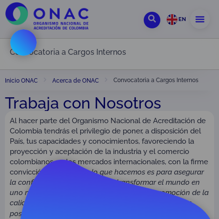
EN
Convocatoria a Cargos Internos
Convocatoria a Cargos Internos
Inicio ONAC
Acerca de ONAC
Trabaja con Nosotros
Al hacer parte del Organismo Nacional de Acreditación de
Colombia tendrás el privilegio de poner, a disposición del
País, tus capacidades y conocimientos, favoreciendo la
proyección y aceptación de la industria y el comercio
colombianos en los mercados internacionales, con la firme
convicción de que
todo lo que hacemos es para asegurar
la confianza en la calidad para transformar el mundo en
uno mejor, estamos comprometidos con la promoción de la
calidad, la competitividad y la innovación, lo hacemos
posible con personas que valoran:
la Responsabilidad, el