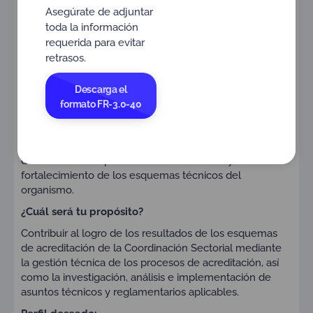
Asegúrate de adjuntar
toda la información
requerida para evitar
retrasos.
Objetivo del cargo:
¿Te interesa contribuir al fortalecimiento de la
Descarga el
infraestructura de la calidad en Colombia?
formato FR-3.0-40
En ONAC buscamos un(a) Profesional Experto Sectorial
CDA, una persona con visión técnica, capacidad analítica
y orientación a la mejora continua, que contribuya al
desarrollo de los procesos de acreditación y al
fortalecimiento de los esquemas técnicos del
organismo.
¿Cuál será tu propósito?
Contribuir al logro de los resultados de los esquemas
de acreditación de la Coordinación Sectorial mediante
la gestión técnica de los procesos de acreditación, así
como la investigación, análisis e implementación de
asuntos técnicos y reglamentarios aplicables.