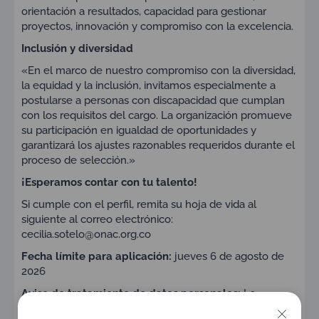
orientación a resultados, capacidad para gestionar
proyectos, innovación y compromiso con la excelencia.
Inclusión y diversidad
«En el marco de nuestro compromiso con la diversidad,
la equidad y la inclusión, invitamos especialmente a
postularse a personas con discapacidad que cumplan
con los requisitos del cargo. La organización promueve
su participación en igualdad de oportunidades y
garantizará los ajustes razonables requeridos durante el
proceso de selección.»
¡Esperamos contar con tu talento!
Si cumple con el perfil, remita su hoja de vida al
siguiente al correo electrónico:
cecilia.sotelo@onac.org.co
Fecha límite para aplicación:
jueves 6 de agosto de
2026
Aviso de tratamiento de datos personales:
La
información suministrada durante el proceso de