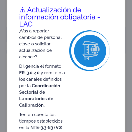
selección será tratada conforme a la política de
tratamiento de datos personales de la organización y
⚠️ Actualización de
utilizada exclusivamente para fines relacionados con el
información obligatoria -
proceso de selección.
LAC
¿Vas a reportar
cambios de personal
clave o solicitar
Profesional experto sectorial CDA
actualización de
alcance?
Diligencia el formato
FR-3.0-40
y remítelo a
los canales definidos
por la
Coordinación
Sectorial de
Laboratorios de
Calibración.
Profesional experto
Ten en cuenta los
sectorial CDA
tiempos establecidos
en la
NTE-3.3-83 (V2)