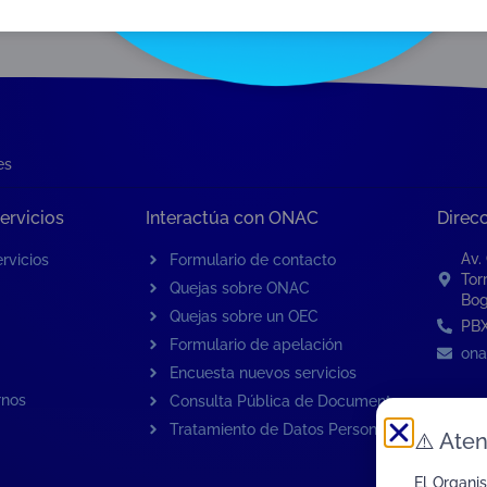
es
ervicios
Interactúa con ONAC
Direc
Av.
rvicios
Formulario de contacto
Tor
Quejas sobre ONAC
Bog
Quejas sobre un OEC
PBX
Formulario de apelación
ona
Encuesta nuevos servicios
rnos
Consulta Pública de Documentos
Tratamiento de Datos Personales
⚠️
Aten
El Organi