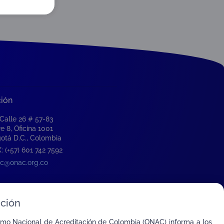
ción
 Calle 26 # 57-83
re 8, Oficina 1001
otá D.C., Colombia
: (+57) 601 742 7592
c@onac.org.co
ción
smo Nacional de Acreditación de Colombia (ONAC) informa a los