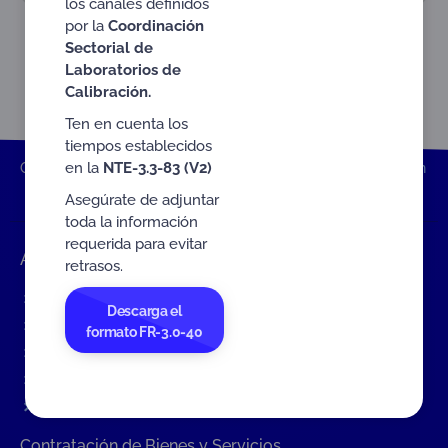
los canales definidos
RAC-3.0-01
NTE-3.3-79 V2
por la
Coordinación
Sectorial de
Laboratorios de
Calibración.
Ten en cuenta los
tiempos establecidos
en la
NTE-3.3-83 (V2)
ONAC
Inicio ONAC
Documentos
Reglas de Acreditación
RAC-3.0-03
Asegúrate de adjuntar
toda la información
requerida para evitar
Accesos rápidos
retrasos.
Eventos
Descarga el
Tarifas MIT
formato FR-3.0-40
Servicios de ONAC
Acredítate con ONAC
Documentos
Contratación de Bienes y Servicios