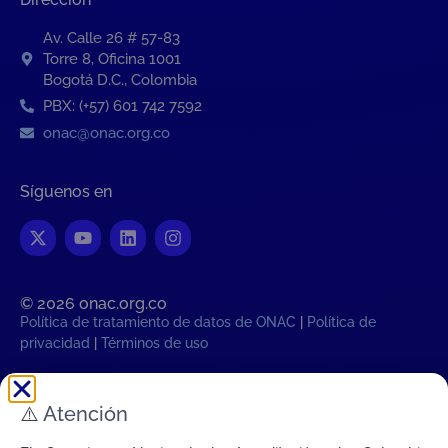
Av. Calle 26 # 57-83
Torre 8, Oficina 1001
Bogotá D.C., Colombia
PBX: (+57) 601 742 7592
onac@onac.org.co
Síguenos en
© 2026 onac.org.co​
Política de tratamiento de datos de ONAC
|
Política de
privacidad
|
Términos de uso
Hora legal Colombiana:
⚠️
Atención
Jue, 6 de Agosto de 2026 02:37:57
AM
Transparencia