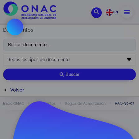
EN
Documentos
Buscar
Volver
RAC-3.0-03
Inicio ONAC
Documentos
Reglas de Acreditación