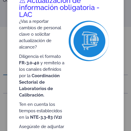
⚠️ Actualización de
OCDE, suscrito por la entidad y ONAC.
información obligatoria -
LAC
¿Vas a reportar
cambios de personal
clave o solicitar
actualización de
alcance?
Conéctate
Diligencia el formato
FR-3.0-40
y remítelo a
Material de referencia
Videos
los canales definidos
por la
Coordinación
Sectorial de
Presentaciones y Memorias
Laboratorios de
Calibración.
Ten en cuenta los
Material de referencia de Reconocimiento en
Videos emitidos por cooperaciones
Presentaciones y Memorias
tiempos establecidos
Buenas Prácticas de Laboratorio BPL OCDE,
internacionales, Galería conéctate para
Folletos con información relevante.
Reconocimiento en Buenas Prácticas de
en la
NTE-3.3-83 (V2)
En este espacio podrán ser consultadas presentaciones
Laboratorio BPL OCDE
de diferentes actividades en las que participa ONAC, así
Asegúrate de adjuntar