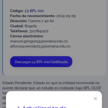
Código:
23-BPL-001
Fecha de reconocimiento:
2024-05-09
Dirección:
Carrera 7 40-62
Ciudad:
Bogotá
Teléfonos:
3107841472
Correo electrónico:
manuel.gongora@javeriana.edu.co
alfonsop.wendy01@javeriana.edu.co
Descargar 23-BPL-001 Certificado
Estado Pendiente: Estado en que la entidad reconocida no
puede declarar que un estudio es realizado bajo BPL OCDE
hasta que no se asegure el cumplimiento de los Principios
BPL OCDE, en el que se mantiene vigente el contrato de
otorgamiento y uso de certificado de reconocimiento BPL