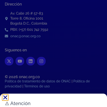
Dirección
Av. Calle 26 # 57-83
Torre 8, Oficina 1001
Bogotá D.C., Colombia
PBX: (+57) 601 742 7592
onac@onac.org.co
Síguenos en
© 2026 onac.org.co​
Política de tratamiento de datos de ONAC
|
Política de
privacidad
|
Términos de uso
Hora legal Colombiana:
⚠️
Atención
Sab, 8 de Agosto de 2026 03:53:18
PM