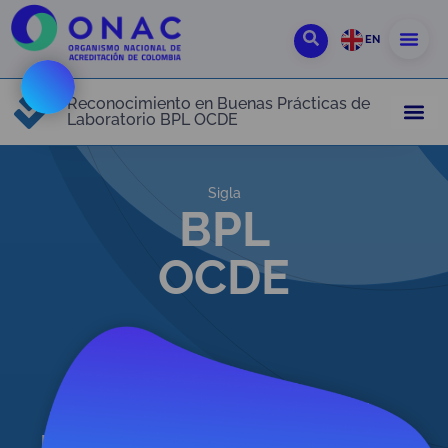
EN
Reconocimiento en Buenas Prácticas de
Laboratorio BPL OCDE
Sigla
BPL
OCDE
Referente Normativo
Programa Nacional de
Monitoreo de las Buenas