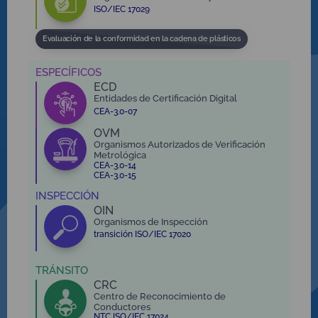
ISO/IEC 17029
Evaluación de la conformidad en la cadena de plásticos
ESPECÍFICOS
ECD
Entidades de Certificación Digital
CEA-3.0-07
OVM
Organismos Autorizados de Verificación
Metrológica
CEA-3.0-14
CEA-3.0-15
INSPECCIÓN
OIN
Organismos de Inspección
transición ISO/IEC 17020
TRÁNSITO
CRC
Centro de Reconocimiento de
Conductores
NTC ISO/IEC 17024