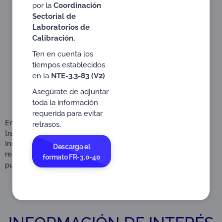
por la
Coordinación
Sectorial de
Laboratorios de
Calibración.
Ten en cuenta los
tiempos establecidos
en la
NTE-3.3-83 (V2)
Asegúrate de adjuntar
toda la información
requerida para evitar
En esta sección encuentras las Circulares, Planes de
retrasos.
transición y Notas técnicas relacionadas con Organismos de
Inspección. Si deseas consultar otros documentos o los
Descarga el
relacionados con un esquema de acreditación diferente,
formato FR-3.0-40
puedes realizar la búsqueda
aquí
.