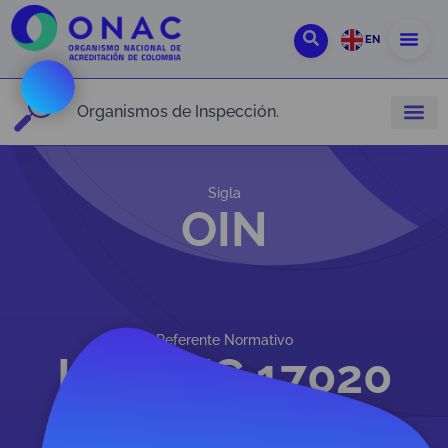
EN
Organismos de Inspección.
Sigla
OIN
Referente Normativo
ISO/IEC 17020