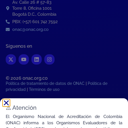
Av. Calle 26 # 57-83
Torre 8, Oficina 1001
Bogotá D.C., Colombia
PBX: (+57) 601 742 7592
onac@onac.org.co
Síguenos en
© 2026 onac.org.co​
Política de tratamiento de datos de ONAC
|
Política de
privacidad
|
Términos de uso
Hora legal Colombiana:
⚠️
Atención
Sab, 8 de Agosto de 2026 12:34:27
PM
El Organismo Nacional de Acreditación de Colombia
Transparencia
(ONAC) informa a los Organismos Evaluadores de la
Conectamos la Calidad de Colombia con el Mundo