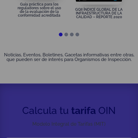
Guía práctica para los
reguladores sobre el uso
GQII ÍNDICE GLOBAL DE LA
de la evaluación de la
INFRAESTRUCTURA DE LA
conformidad acreditada
CALIDAD – REPORTE 2020
Gaceta
Gaceta Noticias
Internacionalización 2022
Internacionales ONAC
Noticias, Eventos, Boletines, Gacetas informativas entre otras,
que pueden ser de interés para Organismos de Inspección.
Somos el aliado para producir más, con mejor
calidad y mayor valor agregado.
jueves, 28 de enero de 2021
Calcula tu
tarifa
OIN
Modelo Integral de Tarifas (MIT)