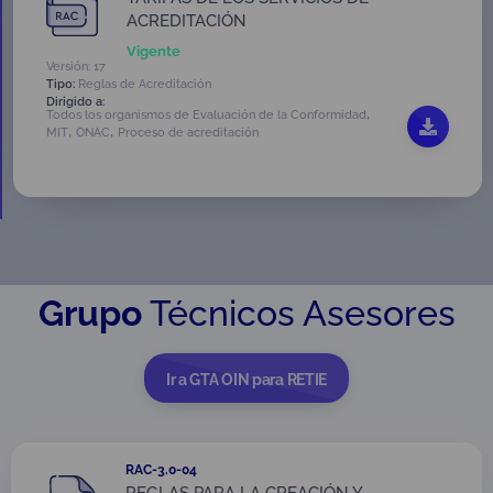
ACREDITACIÓN
Vigente
Versión: 17
Tipo:
Reglas de Acreditación
Dirigido a:
,
Todos los organismos de Evaluación de la Conformidad
,
,
MIT
ONAC
Proceso de acreditación
Grupo
Técnicos Asesores
Ir a GTA OIN para RETIE
RAC-3.0-04