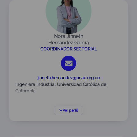
Nora Jinneth
Hernández García
COORDINADOR SECTORIAL
jinneth.hernandez@onac.org.co
Ingeniera Industrial Universidad Católica de
Colombia
Magistra en Estrategia, Innovación y
Competitividad de la Pontificia Universidad
Ver perfil
Javeriana
Especialista en Salud Ocupacional Universidad
Javeriana