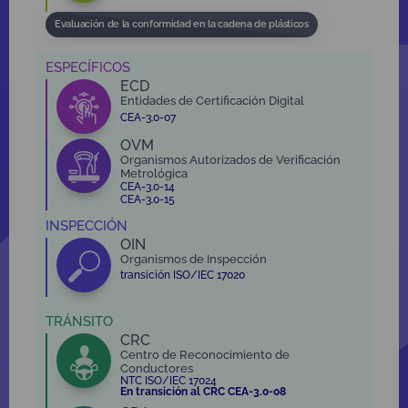
Evaluación de la conformidad en la cadena de plásticos
ESPECÍFICOS
ECD
Entidades de Certificación Digital
CEA-3.0-07
OVM
Organismos Autorizados de Verificación
Metrológica
CEA-3.0-14
CEA-3.0-15
INSPECCIÓN
OIN
Organismos de Inspección
transición ISO/IEC 17020
TRÁNSITO
CRC
Centro de Reconocimiento de
Conductores
NTC ISO/IEC 17024
En transición al CRC CEA-3.0-08