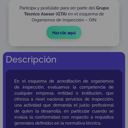
Experta en gestión de calidad, riesgos y
responsabilidad social empresarial y en
Participa y postúlate para ser parte del
Grupo
organismos de inspección acreditados bajo
Técnico Asesor (GTA)
en el esquema de
ISO/IEC 17020.
Organismos de Inspección – OIN
Formadora interna a nivel organizacional en
Haz clic aquí
sistemas de gestión integral y de la norma
ISO/IEC 17020. Auditora de primera y segunda
parte en ISO/IEC 17020, Sistemas de Gestión
Integral ISO 9001, ISO 14001, OHSAS 18001.
Descripción
Vinculada a ONAC desde 2017 como
Coordinadora Sectorial de Organismos de
Inspección y Organismos Autorizados de
Verificación Metrológica
En el esquema de acreditación de organismos
de inspección, evaluamos la competencia de
cualquier empresa, entidad o institución, que
ofrezca a nivel nacional servicios de inspección,
una actividad que demanda el juicio profesional
de quien la desarrolla, en particular cuando se
evalúa la conformidad con respecto a requisitos
generales definidos en la normativa técnica.