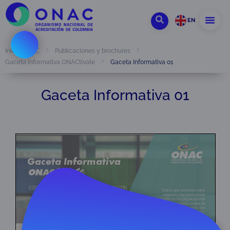
EN
Inicio ONAC
Publicaciones y brochures
Gaceta Informativa 01
Gaceta informativa ONACtívate
Gaceta Informativa 01
Ver en pantalla completa