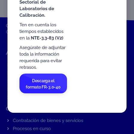
Sectorial de
Laboratorios de
Calibración.
Ten en cuenta los
ONAC
Inicio ONAC
Publicaciones y brochures
tiempos establecidos
Gaceta informativa ONACtívate
Gaceta Informativa 01
en la
NTE-3.3-83 (V2)
Asegúrate de adjuntar
Accesos rápidos
toda la información
requerida para evitar
Eventos
retrasos.
Tarifas MIT
Descarga el
Servicios de ONAC
formato FR-3.0-40
Acredítate con ONAC
Documentos
Contratación de Bienes y Servicios
Contratación de bienes y servicios
Procesos en curso