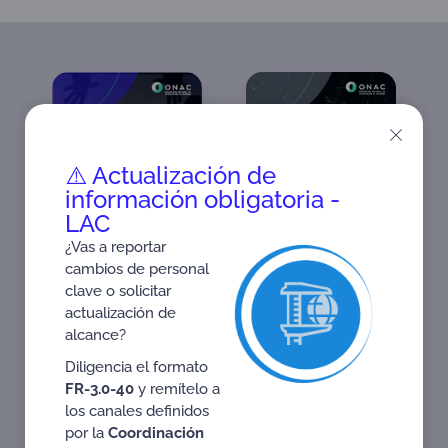
⚠️ Actualización de
información obligatoria -
LAC
¿Vas a reportar
cambios de personal
Gaceta de
clave o solicitar
Internacionalización
actualización de
Gaceta In
Gaceta Informativa 08
alcance?
Diligencia el formato
FR-3.0-40
y remítelo a
los canales definidos
por la
Coordinación