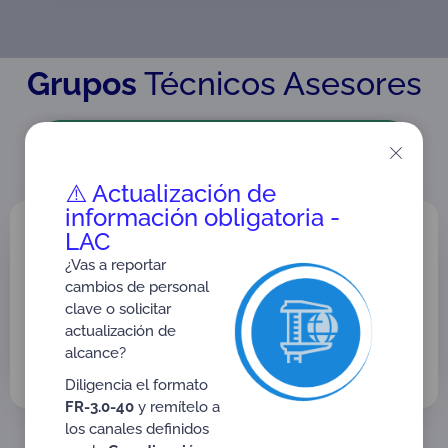
Grupos
Técnicos Asesores
Ir a GTA Centros de Reconocimiento de Conductores
⚠️ Actualización de
información obligatoria -
RAC-3.0-04
LAC
REGLAS PARA LA CREACIÓN Y
¿Vas a reportar
FUNCIONAMIENTO DE LOS GRUPOS
cambios de personal
TÉCNICOS ASESORES DE ONAC
clave o solicitar
Versión: 06
actualización de
Tipo:
Reglamentos Organos de Gobierno
Dirigido a:
GTA Grupos Técnicos Asesores
alcance?
Diligencia el formato
FR-3.0-40
y remítelo a
los canales definidos