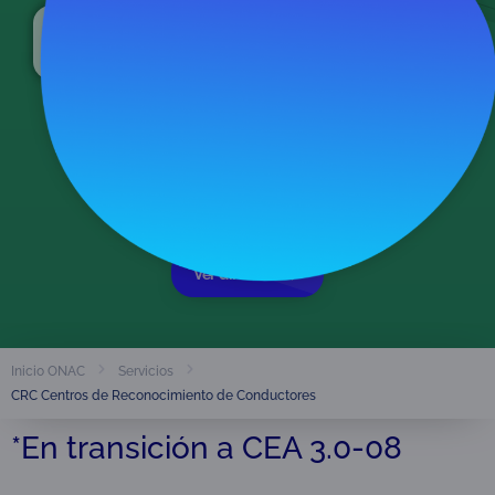
Actualmente nos encontramos en transición al
CEA-3.0-08
, de acuerdo con lo previsto en la
NTE-3.3-54.
Organismos acreditados
486
Ver directorio
Inicio ONAC
Servicios
CRC Centros de Reconocimiento de Conductores
*En transición a CEA 3.0-08