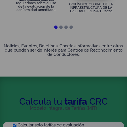
17 años ONAC – ALBA ALICIA TRESPALACIOS
reguladores sobre el uso
GQII ÍNDICE GLOBAL DE LA
de la evaluación de la
RANGEL
INFRAESTRUCTURA DE LA
conformidad acreditada
CALIDAD – REPORTE 2020
Gaceta
Gaceta Noticias
Internacionalización 2022
Internacionales ONAC
Noticias, Eventos, Boletines, Gacetas informativas entre otras,
Somos el aliado para producir más, con mejor
que pueden ser de interés para Centros de Reconocimiento
de Conductores.
calidad y mayor valor agregado.
jueves, 28 de enero de 2021
Calcula tu
tarifa
CRC
Modelo Integral de Tarifas (MIT)
Calcular solo tarifas de evaluación