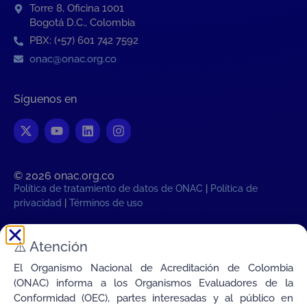
Torre 8, Oficina 1001
Bogotá D.C., Colombia
PBX: (+57) 601 742 7592
onac@onac.org.co
Síguenos en
© 2026 onac.org.co​
Política de tratamiento de datos de ONAC
|
Política de
privacidad
|
Términos de uso
⚠️
Atención
Hora legal Colombiana:
Lun, 10 de Agosto de 2026 07:45:32
AM
El Organismo Nacional de Acreditación de Colombia
Transparencia
(ONAC) informa a los Organismos Evaluadores de la
Conectamos la Calidad de Colombia con el Mundo
Conformidad (OEC), partes interesadas y al público en