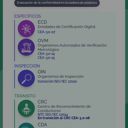
Evaluación de la conformidad en la cadena de plásticos
ESPECÍFICOS
ECD
Entidades de Certificación Digital
CEA-3.0-07
OVM
Organismos Autorizados de Verificación
Metrológica
CEA-3.0-14
CEA-3.0-15
INSPECCIÓN
OIN
Organismos de Inspección
transición ISO/IEC 17020
TRÁNSITO
CRC
Centro de Reconocimiento de
Conductores
NTC ISO/IEC 17024
En transición al CRC CEA-3.0-08
CDA