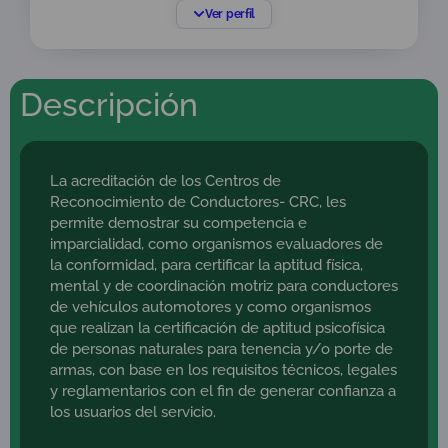
Universidad América.
Ver perfil
Formación específica en la Norma ISO/IEC
17024:2012 Requisitos generales para organismos
que realizan certificación de personas, Normas
Descripción
ISO/IEC 17065:2012 e ISO/IEC 17067: 2012, Auditor
en Sistemas de Gestión Integrados NTC ISO
9001:2015: NTC ISO 14001:2015 y NTC ISO
45000:2018 y diseño y construcción de matrices
de riesgo.
La acreditación de los Centros de
Reconocimiento de Conductores- CRC, les
Experiencia en evaluación de la conformidad a
permite demostrar su competencia e
partir de la gestión administrativa de los procesos
imparcialidad, como organismos evaluadores de
de acreditación.
la conformidad, para certificar la aptitud física,
Vinculado a ONAC desde el año 2017 como
mental y de coordinación motriz para conductores
profesional de apoyo sectorial en la Coordinación
de vehículos automotores y como organismos
de Centros de Diagnóstico Automotor y
que realizan la certificación de aptitud psicofísica
Coordinador Sectorial desde 2019.
de personas naturales para tenencia y/o porte de
armas, con base en los requisitos técnicos, legales
y reglamentarios con el fin de generar confianza a
los usuarios del servicio.