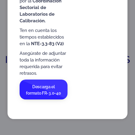
por la
Coordinación
Sectorial de
Laboratorios de
Actualidad
Calibración.
Ten en cuenta los
tiempos establecidos
en la
NTE-3.3-83 (V2)
Asegúrate de adjuntar
INFORMACIÓN DE INTERÉS
toda la información
GENERAL PARA
requerida para evitar
retrasos.
CENTROS DE
RECONOCIMIENTO DE
Descarga el
formato FR-3.0-40
CONDUCTORES