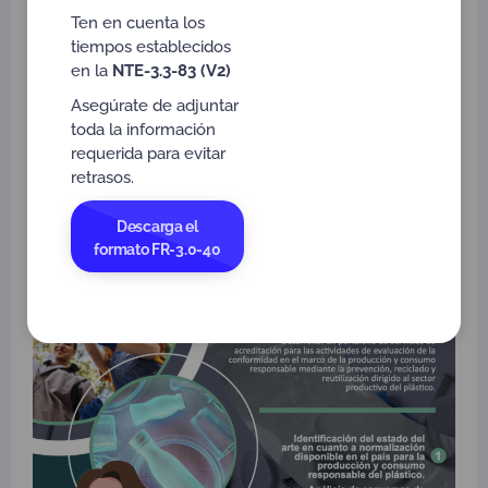
mediante la prevención, reciclado y reutilización dirigido
Ten en cuenta los
al sector productivo del plástico. La definición de este
tiempos establecidos
objetivo se alinea con el objetivo No. 12 de Desarrollo
en la
NTE-3.3-83 (V2)
Sostenible de la ONU: La Producción y consumo
responsables, con el fin de proteger el planeta.
Asegúrate de adjuntar
toda la información
requerida para evitar
retrasos.
Descarga el
formato FR-3.0-40