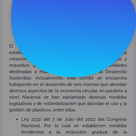
CADENA DE PLASTICOS
CON ENFOQUE EN
ECONOMIA CIRCULAR.
El Comité ISO/TC 323 sobre Economía Circular,
establecido en 2019, tiene como misión principal la
creación de orientaciones, herramientas de apoyo y
requisitos para la implementación de actividades
destinadas a maximizar la contribución al Desarrollo
Sostenible. Actualmente, este comité se encuentra
trabajando en el desarrollo de seis normas que abordan
diversos aspectos de la economía circular, en paralelo a
nivel Nacional se han adelantado diversas medidas
legislativas y de estandarización que abordan el uso y la
gestión de plásticos, entre ellas:
Ley 2232 del 7 de Julio del 2022 del Congreso
Nacional. Por la cual se establecen medidas
tendientes a la reducción gradual de la