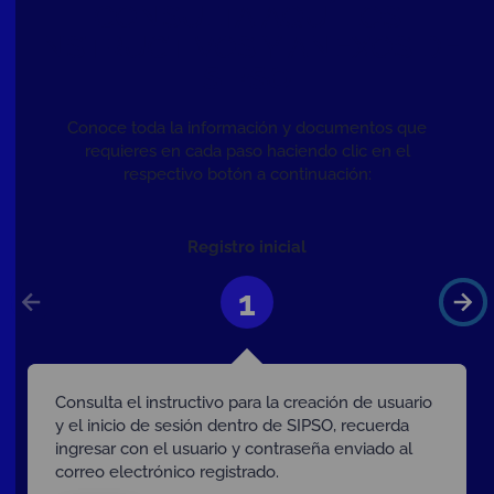
CONSULTA AQUÍ LOS
INSTRUCTIVOS Y ANEXOS DE
SIPSO
Conoce toda la información y documentos que
requieres en cada paso haciendo clic en el
respectivo botón a continuación:
Registro inicial
1
Consulta el instructivo para la creación de usuario
y el inicio de sesión dentro de SIPSO, recuerda
ingresar con el usuario y contraseña enviado al
correo electrónico registrado.