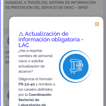
AVISADAS, A TRAVÉS DEL SISTEMA DE INFORMACIÓN
DE PRESTACIÓN DEL SERVICIO DE ONAC – SIPSO
Descargar
340 KB
⚠️ Actualización de
información obligatoria -
Circular Externa Nº 08-2022
LAC
¿Vas a reportar
GESTIÓN DE NOTIFICACIÓN DE CAMBIOS DE PERSONAL
cambios de personal
Y EQUIPOS, A TRAVÉS DEL SISTEMA DE INFORMACIÓN
clave o solicitar
DE PRESTACIÓN DEL SERVICIO DE ONAC – SIPSO
actualización de
alcance?
Descargar
268 KB
Diligencia el formato
FR-3.0-40
y remítelo a
los canales definidos
Circular Externa No. 05-2022
por la
Coordinación
Versión: 1
Sectorial de
Laboratorios de