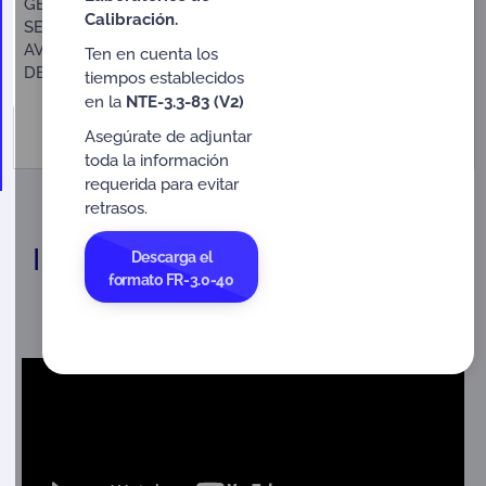
GESTIÓN DE ETAPAS 1 DE EVALUACIONES DE
Calibración.
SEGUIMIENTO, RENOVACIÓN Y EXTRAORDINARIAS
AVISADAS, A TRAVÉS DEL SISTEMA DE INFORMACIÓN
Ten en cuenta los
DE PRESTACIÓN DEL SERVICIO DE ONAC – SIPSO
tiempos establecidos
en la
NTE-3.3-83 (V2)
Descargar
Asegúrate de adjuntar
286 KB
toda la información
requerida para evitar
retrasos.
Infórmate con Súper Acredita
Descarga el
formato FR-3.0-40
sobre el Proceso de
Acreditación ONAC