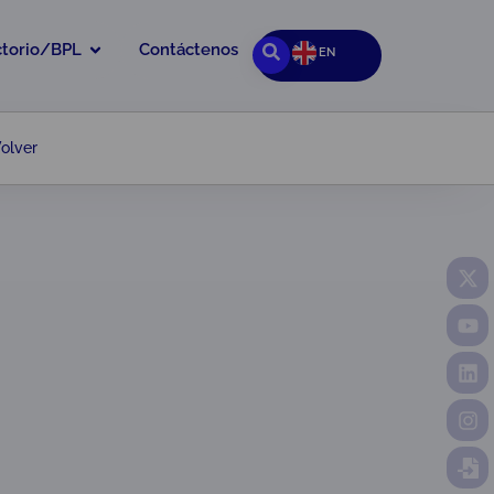
ctorio/BPL
Contáctenos
EN
olver