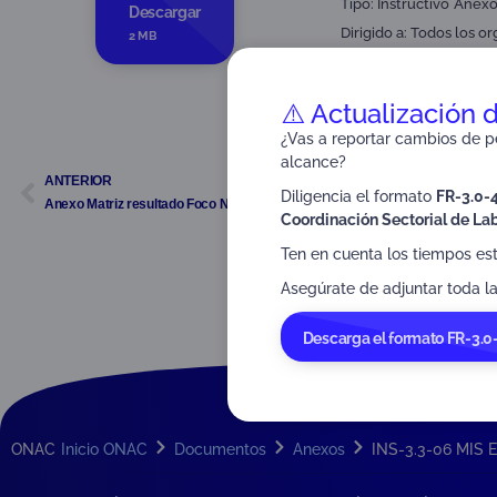
Tipo:
Instructivo
Anexo
Descargar
Dirigido a:
Todos los or
2 MB
⚠️ Actualización 
¿Vas a reportar cambios de pe
alcance?
ANTERIOR
Diligencia el formato
FR-3.0-
Anexo Matriz resultado Foco No. 1
Coordinación Sectorial de Lab
Ten en cuenta los tiempos es
Asegúrate de adjuntar toda la
Descarga el formato FR-3.0
ONAC
Inicio ONAC
Documentos
Anexos
INS-3.3-06 MIS