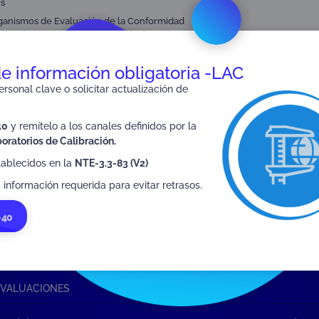
s
ganismos de Evaluación de la Conformidad
de información obligatoria -LAC
rsonal clave o solicitar actualización de
40
y remítelo a los canales definidos por la
oratorios de Calibración.
tablecidos en la
NTE-3.3-83 (V2)
 información requerida para evitar retrasos.
-40
 EVALUACIONES