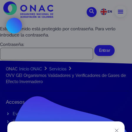
EN
Este contenido está protegido por contraseña. Para verlo
introduce la contraseña.
Contraseña:
ONAC
Inicio ONAC
Servicios
OVV GEI Organismos Validadores y Verificadores de Gases de
Efecto Invernadero
Accesos rápidos
Eventos
Tarifas MIT
Servicios de ONAC