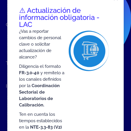
Acredítate con ONAC
⚠️ Actualización de
Documentos
información obligatoria -
LAC
Contratación de Bienes y Servicios
¿Vas a reportar
Contratación de bienes y servicios
cambios de personal
Procesos en curso
clave o solicitar
actualización de
Contratos vigentes
alcance?
Trabaje con nosotros
Diligencia el formato
FR-3.0-40
y remítelo a
Convocatoria a cargos internos
los canales definidos
por la
Coordinación
Interactúa con ONAC
Sectorial de
Formulario de contacto
Laboratorios de
Calibración.
Quejas sobre ONAC
Quejas sobre un OEC
Ten en cuenta los
tiempos establecidos
Formulario de apelación
en la
NTE-3.3-83 (V2)
Encuesta nuevos servicios