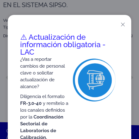
EN EL SISTEMA SIPSO.
Versión: 09
Tipo:
Instructivo
Anexos
⚠️ Actualización de
Dirigido a:
Organismos de Certificación de Sistemas de Gestión (CSG)
información obligatoria -
LAC
¿Vas a reportar
cambios de personal
clave o solicitar
ANTERIOR
SIGUIENTE
actualización de
Anexo 06 INS-3.3-06
FR-3.2-05 Anexo 1
alcance?
Diligencia el formato
FR-3.0-40
y remítelo a
los canales definidos
por la
Coordinación
Sectorial de
Laboratorios de
ONAC
Inicio ONAC
Documentos
Anexos
Calibración.
Anexo 09 INS-3.2-02