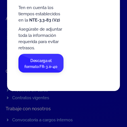
Ten en cuenta los
tiempos establecidos
Accesos rápidos
en la
NTE-3.3-83 (V2)
Asegúrate de adjuntar
Eventos
toda la información
Tarifas MIT
requerida para evitar
Servicios de ONAC
retrasos.
Acredítate con ONAC
Documentos
Descarga el
formato FR-3.0-40
Contratación de Bienes y Servicios
Contratación de bienes y servicios
Procesos en curso
Contratos vigentes
Trabaje con nosotros
Convocatoria a cargos internos