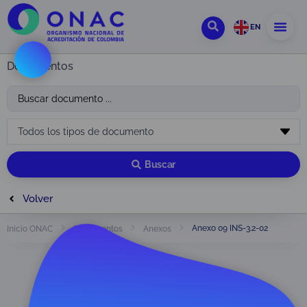
EN
Documentos
Buscar
Volver
Anexo 09 INS-3.2-02
Inicio ONAC
Documentos
Anexos