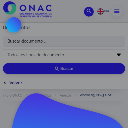
EN
Documentos
Buscar
Volver
Anexo 03 INS-3.2-02
Inicio ONAC
Documentos
Anexos