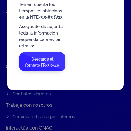
Ten en cuenta los
tiempos establecidos
Accesos rápidos
en la
NTE-3.3-83 (V2)
Eventos
Asegúrate de adjuntar
Tarifas MIT
toda la información
requerida para evitar
Servicios de ONAC
retrasos.
Acredítate con ONAC
Documentos
Descarga el
formato FR-3.0-40
Contratación de Bienes y Servicios
Contratación de bienes y servicios
Procesos en curso
Contratos vigentes
Trabaje con nosotros
Convocatoria a cargos internos
Interactúa con ONAC