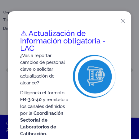
Versión: 04
Tipo:
Instructivo
Anexos
Dirigido a:
Organismos de inspección (OIN)
⚠️ Actualización de
información obligatoria -
LAC
¿Vas a reportar
cambios de personal
ANTERIOR
SIGUIENTE
clave o solicitar
Anexo 11 INS-3.2-02
INS-4.2-01
actualización de
alcance?
Diligencia el formato
FR-3.0-40
y remítelo a
los canales definidos
por la
Coordinación
Sectorial de
ONAC
Inicio ONAC
Documentos
Anexos
Laboratorios de
Anexo 03 INS-3.2-02
Calibración.