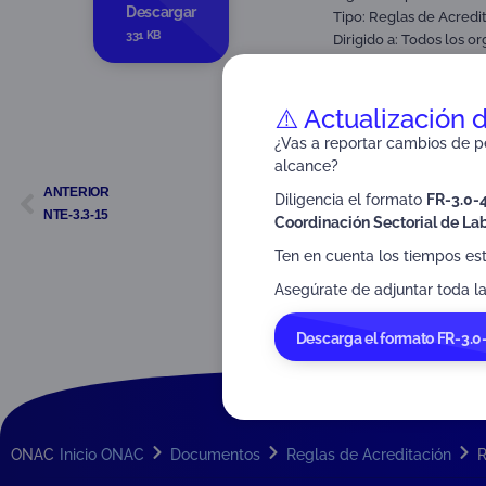
Descargar
Tipo:
Reglas de Acredi
331 KB
Dirigido a:
Todos los or
Proceso de acreditaci
⚠️ Actualización 
¿Vas a reportar cambios de pe
alcance?
ANTERIOR
Diligencia el formato
FR-3.0-
NTE-3.3-15
Coordinación Sectorial de Lab
Ten en cuenta los tiempos es
Asegúrate de adjuntar toda la
Descarga el formato FR-3.0
ONAC
Inicio ONAC
Documentos
Reglas de Acreditación
R