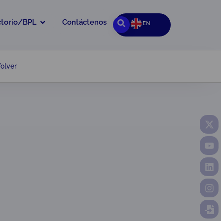
ctorio/BPL
Contáctenos
EN
olver