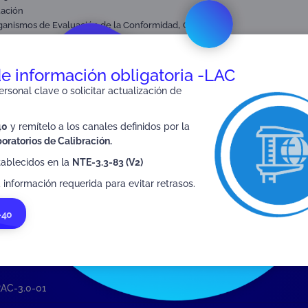
tación
,
,
ganismos de Evaluación de la Conformidad
ONAC
ón
de información obligatoria -LAC
rsonal clave o solicitar actualización de
SIGUIENTE
40
y remítelo a los canales definidos por la
RAC-3.0-03
oratorios de Calibración.
tablecidos en la
NTE-3.3-83 (V2)
 información requerida para evitar retrasos.
-40
AC-3.0-01