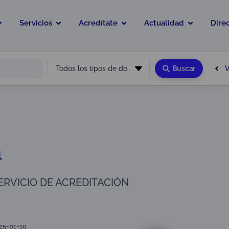
Servicios
Acredítate
Actualidad
Dire
V
Todos los tipos de documento
Buscar
1
ERVICIO DE ACREDITACIÓN
025-01-10