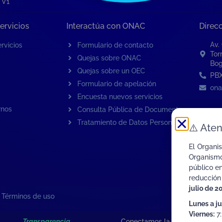
 V1
ervicios
Interactúa con ONAC
Direc
Av.
rvicios
Formulario de contacto
Tor
Quejas sobre ONAC
Bog
Quejas sobre un OEC
PBX
Formulario de apelación
ona
Encuesta nuevos servicios
rnos
Consulta Pública de Documentos
Tratamiento de Datos Personales
⚠️
Aten
El Organi
Organismo
público e
reducción
julio de 2
|
Términos de uso
Lunes a j
Viernes:
7:
Transparencia
Conectamos la Calidad de Col