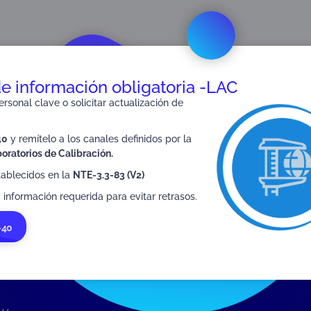
,
e inspección (OIN)
Partes interesadas y público en general.
de información obligatoria -LAC
rsonal clave o solicitar actualización de
40
y remítelo a los canales definidos por la
SIGUIENTE
oratorios de Calibración.
NTE-3.3-99
tablecidos en la
NTE-3.3-83 (V2)
 información requerida para evitar retrasos.
-40