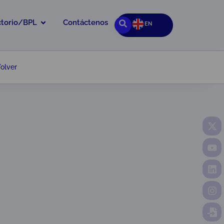
ctorio/BPL
Contáctenos
EN
olver