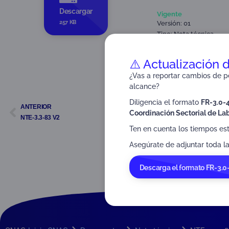
Descargar
Vigente
257 KB
Versión: 01
Tipo:
Nota técnica
Dirigido a:
Organismos d
⚠️ Actualización 
¿Vas a reportar cambios de pe
alcance?
Diligencia el formato
FR-3.0-
ANTERIOR
Coordinación Sectorial de Lab
NTE-3.3-83 V2
Ten en cuenta los tiempos es
Asegúrate de adjuntar toda la
Descarga el formato FR-3.0