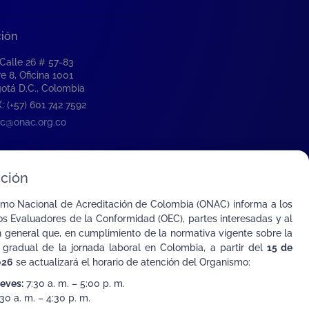
ción
 Calle 26 # 57-83
re 8, Oficina 1001
otá D.C., Colombia
: (+57) 601 742 7592
c@onac.org.co
ción
smo Nacional de Acreditación de Colombia (ONAC) informa a los
s Evaluadores de la Conformidad (OEC), partes interesadas y al
n general que, en cumplimiento de la normativa vigente sobre la
 gradual de la jornada laboral en Colombia, a partir del
15 de
026
se actualizará el horario de atención del Organismo:
ueves:
7:30 a. m. – 5:00 p. m.
30 a. m. – 4:30 p. m.
ombia con el Mundo