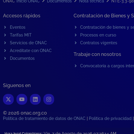
ONAC
Inicio ONAC
Documentos
Nota técnica
NTE-3.3-98
Accesos rápidos
Contratación de Bienes y S
Eventos
Contratación de bienes y se
Tarifas MIT
Procesos en curso
Servicios de ONAC
Contratos vigentes
Acredítate con ONAC
Trabaje con nosotros
Documentos
Convocatoria a cargos inte
Síguenos en
© 2026 onac.org.co​
Política de tratamiento de datos de ONAC
|
Política de privacidad
Vie, 7 de Agosto de 2026 07:36:15
AM
Hora legal Colombiana: