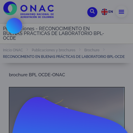
EN
Publicaciones - RECONOCIMIENTO EN
BUENAS PRÁCTICAS DE LABORATORIO BPL-
OCDE
Inicio ONAC
Publicaciones y brochures
Brochure
RECONOCIMIENTO EN BUENAS PRÁCTICAS DE LABORATORIO BPL-OCDE
brochure BPL OCDE-ONAC