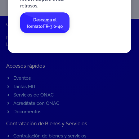
retrasos.
Descarga el
ONAC
Inicio ONAC
Publicaciones y brochures
Brochure
formato FR-3.0-40
RECONOCIMIENTO EN BUENAS PRÁCTICAS DE
LABORATORIO BPL-OCDE
Accesos rápidos
Eventos
Tarifas MIT
Servicios de ONAC
Acredítate con ONAC
Documentos
Contratación de Bienes y Servicios
Contratación de bienes y servicios