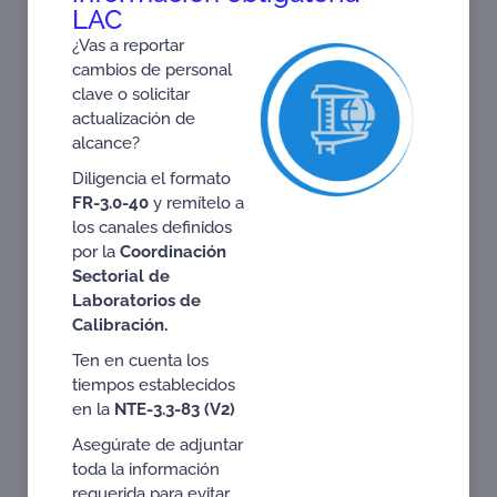
LAC
¿Vas a reportar
cambios de personal
clave o solicitar
actualización de
alcance?
Diligencia el formato
FR-3.0-40
y remítelo a
los canales definidos
por la
Coordinación
Sectorial de
25
Evaluación de la
ISO 37301:2021 Brochure
conformidad acreditada:
Laboratorios de
una perspectiva desde las
Exportaciones No Minero
Calibración.
Energéticas en Colombia
Ten en cuenta los
tiempos establecidos
en la
NTE-3.3-83 (V2)
Asegúrate de adjuntar
toda la información
requerida para evitar