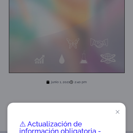
junio 1, 2021
2:40 pm
ANTERIOR
SIGUIENTE
Sistema de Gestión de Salud y Seguridad en el Trabajo – ISO 45001
Sistema de Gestión Antisoborno – ISO 37001
⚠️ Actualización de
información obligatoria -