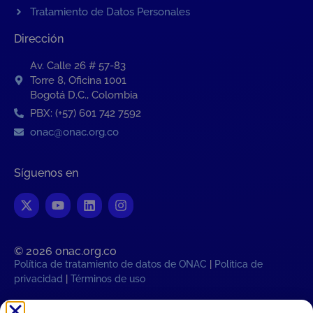
Tratamiento de Datos Personales
Dirección
Av. Calle 26 # 57-83
Torre 8, Oficina 1001
Bogotá D.C., Colombia
PBX: (+57) 601 742 7592
onac@onac.org.co
Síguenos en
© 2026 onac.org.co​
Política de tratamiento de datos de ONAC
|
Política de
privacidad
|
Términos de uso