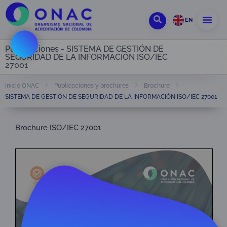
EN
Publicaciones - SISTEMA DE GESTIÓN DE
SEGURIDAD DE LA INFORMACIÓN ISO/IEC
27001
Inicio ONAC
Publicaciones y brochures
Brochure
SISTEMA DE GESTIÓN DE SEGURIDAD DE LA INFORMACIÓN ISO/IEC 27001
Brochure ISO/IEC 27001