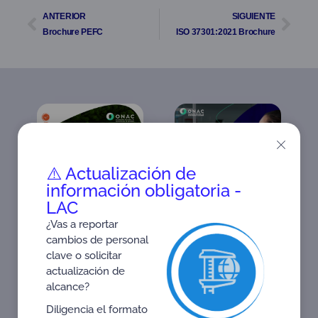
ANTERIOR
SIGUIENTE
Brochure PEFC
ISO 37301:2021 Brochure
⚠️ Actualización de
información obligatoria -
LAC
¿Vas a reportar
cambios de personal
Informe de gestión 2025
ISO 37301:2
lcances de acreditación
clave o solicitar
y cobertura de sectores
actualización de
económicos
alcance?
Diligencia el formato