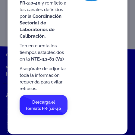
FR-3.0-40
y remítelo a
los canales definidos
por la
Coordinación
Sectorial de
Laboratorios de
Calibración.
Ten en cuenta los
tiempos establecidos
ONAC
Inicio ONAC
Publicaciones y brochures
Brochure
en la
NTE-3.3-83 (V2)
SISTEMA DE GESTIÓN DE SEGURIDAD DE LA INFORMACIÓN
Asegúrate de adjuntar
ISO/IEC 27001
toda la información
requerida para evitar
retrasos.
Accesos rápidos
Descarga el
Eventos
formato FR-3.0-40
Tarifas MIT
Servicios de ONAC
Acredítate con ONAC