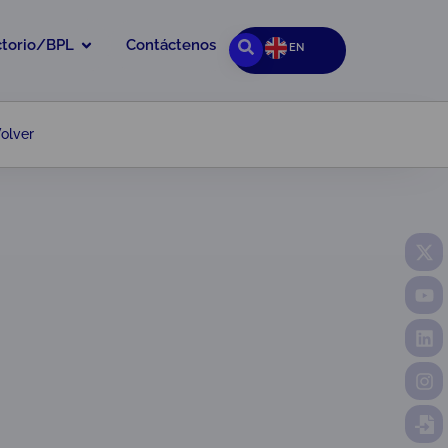
ctorio/BPL
Contáctenos
EN
olver