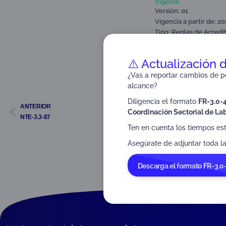
Vigente
Versión: 01
Vigencia a partir de: 2
Tipo:
Reglas de Acredi
Dirigido a:
Organismos d
⚠️ Actualización 
¿Vas a reportar cambios de pe
alcance?
Diligencia el formato
FR-3.0-
ANTERIOR
Coordinación Sectorial de Lab
NTE-3.3-87
Ten en cuenta los tiempos es
Asegúrate de adjuntar toda la
Descarga el formato FR-3.0