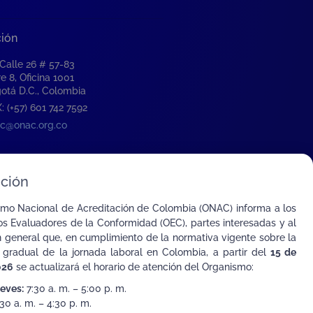
ción
 Calle 26 # 57-83
re 8, Oficina 1001
otá D.C., Colombia
: (+57) 601 742 7592
c@onac.org.co
ción
smo Nacional de Acreditación de Colombia (ONAC) informa a los
s Evaluadores de la Conformidad (OEC), partes interesadas y al
n general que, en cumplimiento de la normativa vigente sobre la
 gradual de la jornada laboral en Colombia, a partir del
15 de
026
se actualizará el horario de atención del Organismo:
ueves:
7:30 a. m. – 5:00 p. m.
30 a. m. – 4:30 p. m.