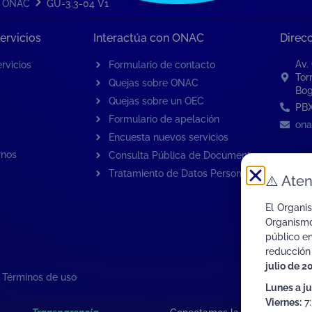
r ONAC
GU-3.3-04 V1
ervicios
Interactúa con ONAC
Direc
Av.
rvicios
Formulario de contacto
Tor
Quejas sobre ONAC
Bog
Quejas sobre un OEC
PBX
Formulario de apelación
ona
Encuesta nuevos servicios
rnos
Consulta Pública de Documentos
Tratamiento de Datos Personales
⚠️
Aten
El Organi
Organismo
público e
reducción
julio de 2
|
Términos de uso
Lunes a j
Viernes:
7: