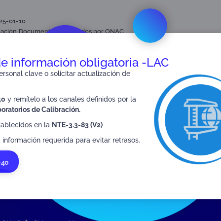
025-01-10
tación
Documentos generados por ONAC
e Certificación de Productos (CPR)
de información obligatoria -LAC
rsonal clave o solicitar actualización de
40
y remítelo a los canales definidos por la
SIGUIENTE
oratorios de Calibración.
NTE-3.3-93 V1
tablecidos en la
NTE-3.3-83 (V2)
 información requerida para evitar retrasos.
-40