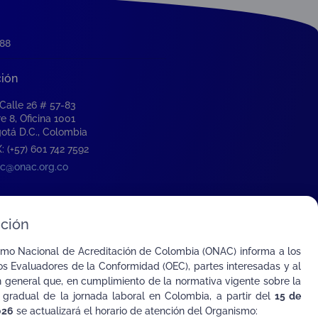
788
ción
 Calle 26 # 57-83
re 8, Oficina 1001
otá D.C., Colombia
: (+57) 601 742 7592
c@onac.org.co
ción
smo Nacional de Acreditación de Colombia (ONAC) informa a los
s Evaluadores de la Conformidad (OEC), partes interesadas y al
n general que, en cumplimiento de la normativa vigente sobre la
 gradual de la jornada laboral en Colombia, a partir del
15 de
026
se actualizará el horario de atención del Organismo: