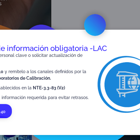
de información obligatoria -LAC
rsonal clave o solicitar actualización de
40
y remítelo a los canales definidos por la
oratorios de Calibración.
tablecidos en la
NTE-3.3-83 (V2)
SIGUIENTE
 información requerida para evitar retrasos.
Sistema de Gestión de Seguridad Vial – ISO 39001
-40