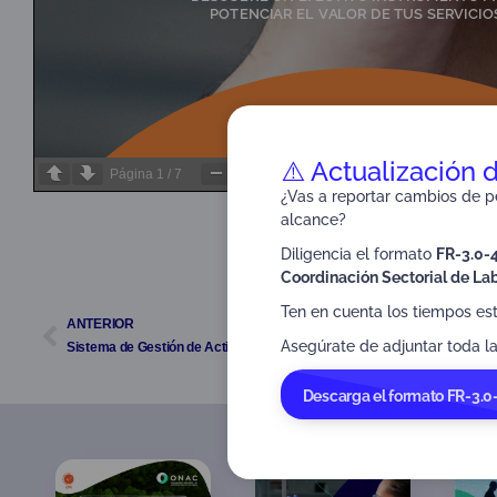
⚠️ Actualización 
Página
1
/
7
Zoom
100%
¿Vas a reportar cambios de pe
alcance?
junio 3, 2021
11:08 am
Diligencia el formato
FR-3.0-
Coordinación Sectorial de Lab
Ten en cuenta los tiempos es
ANTERIOR
Asegúrate de adjuntar toda la
Sistema de Gestión de Activos – ISO 55001
Descarga el formato FR-3.0