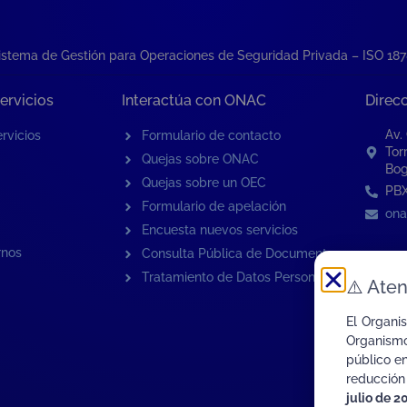
istema de Gestión para Operaciones de Seguridad Privada – ISO 18
ervicios
Interactúa con ONAC
Direc
Av.
rvicios
Formulario de contacto
Tor
Quejas sobre ONAC
Bog
Quejas sobre un OEC
PBX
Formulario de apelación
ona
Encuesta nuevos servicios
rnos
Consulta Pública de Documentos
Tratamiento de Datos Personales
⚠️
Aten
El Organi
Organismo
público e
reducción
julio de 2