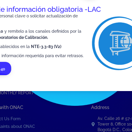
eys
de información obligatoria -LAC
 and the general public
rsonal clave o solicitar actualización de
40
y remítelo a los canales definidos por la
oratorios de Calibración.
tablecidos en la
NTE-3.3-83 (V2)
SIGUIENTE
SIXTH BIMONTHLY REPORT 2020
 información requerida para evitar retrasos.
-40
MONTHLY REPORT 2020
 with ONAC
Address
Av. Calle 26 # 57
ct Us Form
Tower 8, Office 1
aints about ONAC
Bogotá D.C., Col