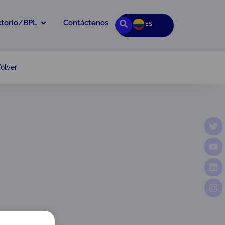
ctorio/BPL
Contáctenos
ES
olver