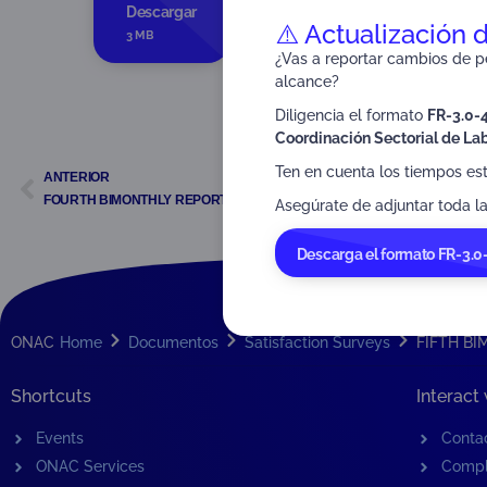
Tipo:
Satisfaction Surv
Descargar
⚠️ Actualización 
Dirigido a:
Stakeholders
3 MB
¿Vas a reportar cambios de pe
alcance?
Diligencia el formato
FR-3.0-
Coordinación Sectorial de Lab
Ten en cuenta los tiempos es
ANTERIOR
FOURTH BIMONTHLY REPORT 2020
Asegúrate de adjuntar toda la
Descarga el formato FR-3.0
ONAC
Home
Documentos
Satisfaction Surveys
FIFTH BI
Shortcuts
Interact
Events
Conta
ONAC Services
Compl