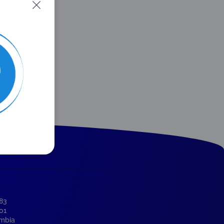
-83
001
ombia