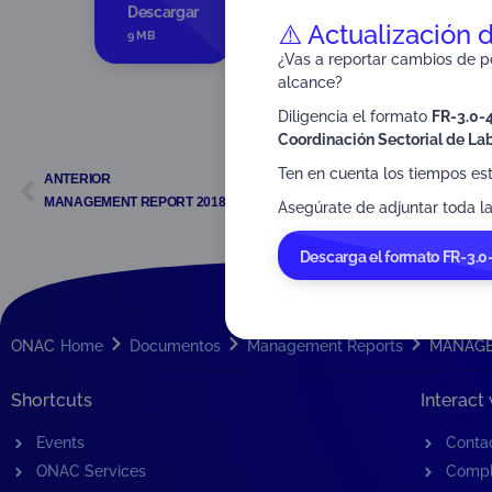
Dirigido a:
Stakeholders
Descargar
⚠️ Actualización 
9 MB
¿Vas a reportar cambios de pe
alcance?
Diligencia el formato
FR-3.0-
Coordinación Sectorial de Lab
Ten en cuenta los tiempos es
ANTERIOR
MANAGEMENT REPORT 2018
Asegúrate de adjuntar toda la
Descarga el formato FR-3.0
ONAC
Home
Documentos
Management Reports
MANAGE
Shortcuts
Interact
Events
Conta
ONAC Services
Compl