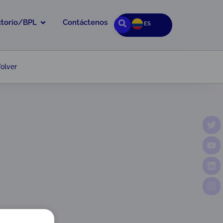
ctorio/BPL
Contáctenos
ES
olver