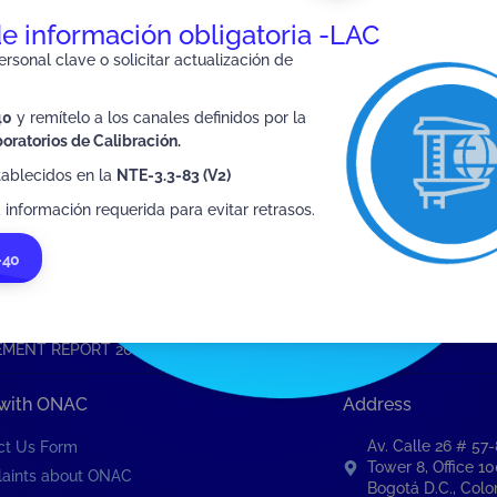
 and the general public
ONAC
de información obligatoria -LAC
rsonal clave o solicitar actualización de
40
y remítelo a los canales definidos por la
oratorios de Calibración.
tablecidos en la
NTE-3.3-83 (V2)
SIGUIENTE
MANAGEMENT REPORT 2020
 información requerida para evitar retrasos.
-40
MENT REPORT 2019
 with ONAC
Address
Av. Calle 26 # 57
ct Us Form
Tower 8, Office 1
aints about ONAC
Bogotá D.C., Col