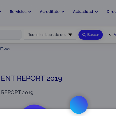
Servicios
Acredítate
Actualidad
Dire
V
Todos los tipos de documento
Buscar
T 2019
NT REPORT 2019
REPORT 2019
orts
,