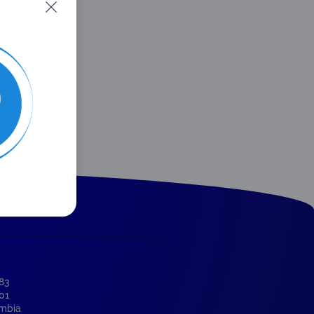
-83
001
ombia