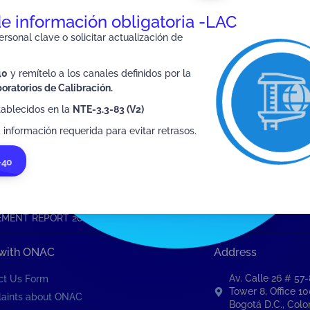
 and the general public
ONAC
de información obligatoria -LAC
rsonal clave o solicitar actualización de
40
y remítelo a los canales definidos por la
oratorios de Calibración.
tablecidos en la
NTE-3.3-83 (V2)
SIGUIENTE
MANAGEMENT REPORT 2019
 información requerida para evitar retrasos.
-40
MENT REPORT 2018
 with ONAC
Address
Av. Calle 26 # 57
ct Us Form
Tower 8, Office 1
aints about ONAC
Bogotá D.C., Col