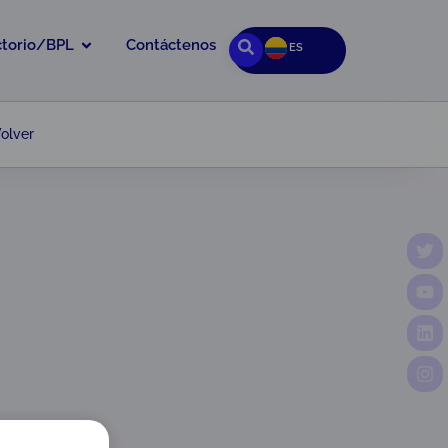
ctorio/BPL
Contáctenos
ES
olver