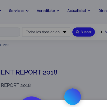
Servicios
Acredítate
Actualidad
Dire
V
Todos los tipos de documento
Buscar
T 2018
NT REPORT 2018
REPORT 2018
orts
,