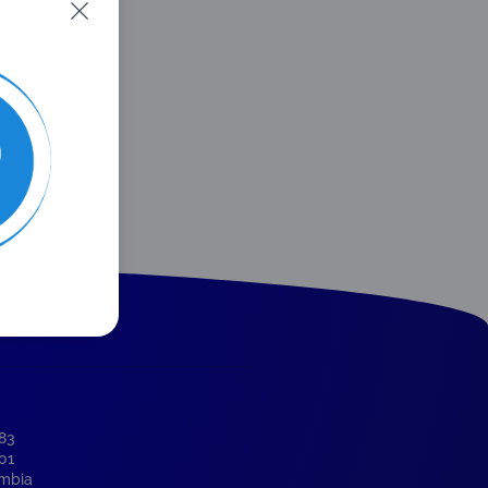
-83
001
ombia