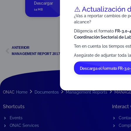
Dirigido a:
Stakeholders
Descargar
⚠️ Actualización 
14 MB
¿Vas a reportar cambios de pe
alcance?
Diligencia el formato
FR-3.0-
Coordinación Sectorial de Lab
Ten en cuenta los tiempos es
ANTERIOR
MANAGEMENT REPORT 2017
Asegúrate de adjuntar toda la
Descarga el formato FR-3.0
ONAC
Home
Documentos
Management Reports
MANAGE
Shortcuts
Interact
Events
Conta
ONAC Services
Compl