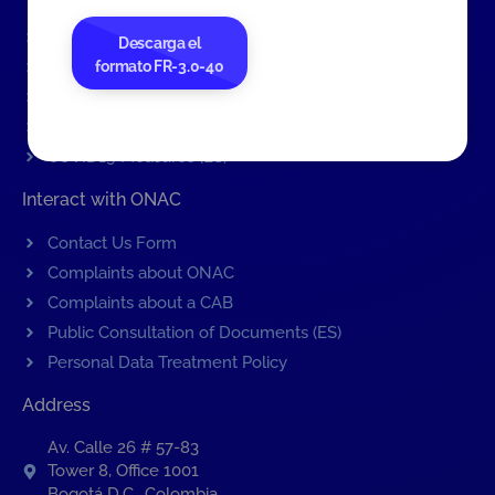
Events
Descarga el
formato FR-3.0-40
ONAC Services
Become accredited with ONAC
Documents (ES)
COVID19 Measures (ES)
Interact with ONAC
Contact Us Form
Complaints about ONAC
Complaints about a CAB
Public Consultation of Documents (ES)
Personal Data Treatment Policy
Address
Av. Calle 26 # 57-83
Tower 8, Office 1001
Bogotá D.C., Colombia