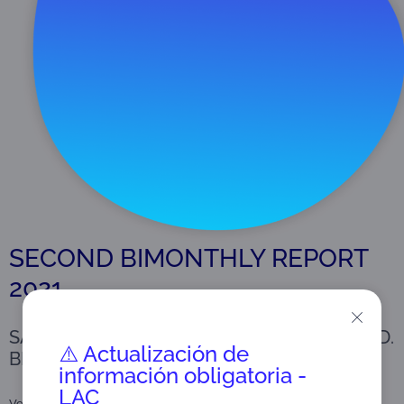
Descargar
1 MB
SECOND BIMONTHLY REPORT
2021
SATISFACTION SURVEY REPORT OF THE 2ND.
⚠️ Actualización de
BIMESTER OF 2021
información obligatoria -
LAC
Versión: