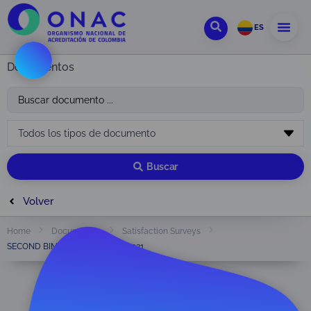
ES
Documentos
Buscar
Volver
Home
Documentos
Satisfaction Surveys
SECOND BIMONTHLY REPORT 2021