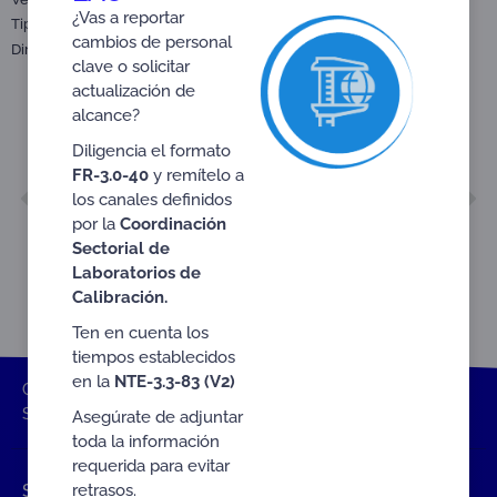
¿Vas a reportar
Tipo:
Satisfaction Surveys
cambios de personal
Dirigido a:
Stakeholders and the general public
clave o solicitar
actualización de
alcance?
Diligencia el formato
FR-3.0-40
y remítelo a
ANTERIOR
SIGUIENTE
los canales definidos
FIRST BIMONTHLY REPORT 2021
THIRD BIMONTHLY REPORT 2021
por la
Coordinación
Sectorial de
Laboratorios de
Calibración.
Ten en cuenta los
tiempos establecidos
en la
NTE-3.3-83 (V2)
ONAC
Home
Documentos
Satisfaction Surveys
SECOND BIMONTHLY REPORT 2021
Asegúrate de adjuntar
toda la información
requerida para evitar
retrasos.
Shortcuts