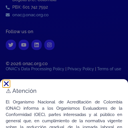
PBX: 601 742 7592
onac@onac.org.co
Follow us on
© 2026 onac.org.co​
ONAC's Data Processing Policy
|
Privacy Policy
|
Terms of use
Colombian legal time:
⚠️
Atención
Thu, 6 August 2026 12:28:36
AM
Transparency
El Organismo Nacional de Acreditación de Colombia
Connecting Colombia's Quality with the World
(ONAC) informa a los Organismos Evaluadores de la
Conformidad (OEC), partes interesadas y al público en
general que, en cumplimiento de la normativa vigente
sobre la reducción gradual de la jornada laboral en