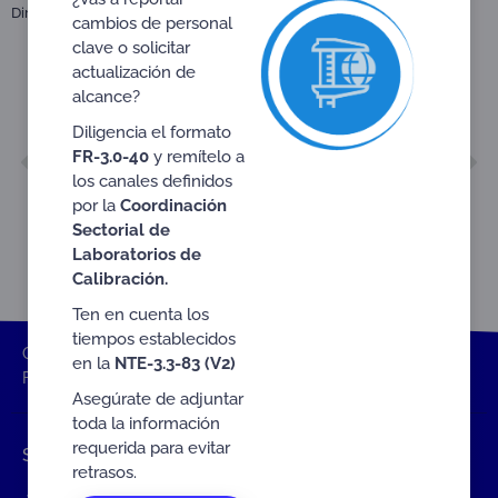
Dirigido a:
Stakeholders and the general public
cambios de personal
clave o solicitar
actualización de
alcance?
Diligencia el formato
ANTERIOR
SIGUIENTE
FR-3.0-40
y remítelo a
ANNUAL REPORT 2019
SECOND BIMONTHLY REPORT 2020
los canales definidos
por la
Coordinación
Sectorial de
Laboratorios de
Calibración.
Ten en cuenta los
tiempos establecidos
ONAC
Home
Documentos
Satisfaction Surveys
en la
NTE-3.3-83 (V2)
FIRST BIMONTHLY REPORT 2020
Asegúrate de adjuntar
toda la información
requerida para evitar
Shortcuts
retrasos.