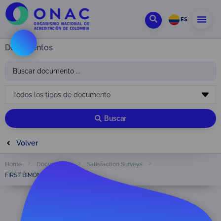
ES
Documentos
Buscar
Volver
Home
Documentos
Satisfaction Surveys
FIRST BIMONTHLY REPORT 2020