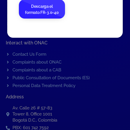
Events
Descarga el
ONAC Services
formato FR-3.0-40
Become accredited with ONAC
Documents (ES)
COVID19 Measures (ES)
Interact with ONAC
Contact Us Form
Complaints about ONAC
Complaints about a CAB
Public Consultation of Documents (ES)
Personal Data Treatment Policy
Address
Av. Calle 26 # 57-83
Tower 8, Office 1001
Bogotá D.C., Colombia
PBX: 601 742 7592