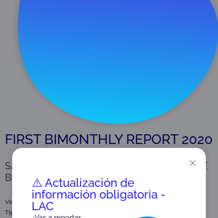
Descargar
2 MB
FIRST BIMONTHLY REPORT 2020
SATISFACTION SURVEY REPORT OF THE 1ST.
BIMESTER OF 2020
⚠️ Actualización de
información obligatoria -
Versión:
LAC
Tipo:
Satisfaction Surveys
¿Vas a reportar