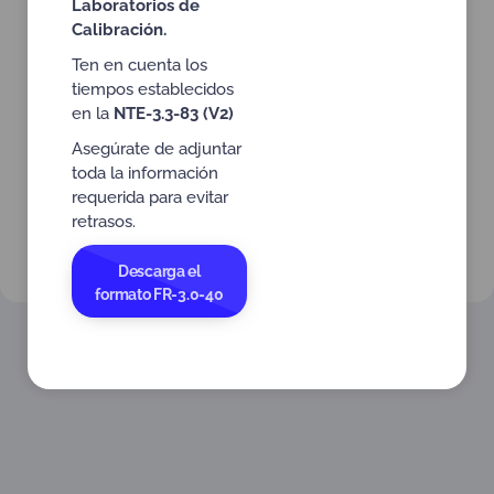
completa
Laboratorios de
Registro
Calibración.
fotográfico
Ten en cuenta los
tiempos establecidos
en la
NTE-3.3-83 (V2)
Asegúrate de adjuntar
toda la información
requerida para evitar
retrasos.
Descarga el
formato FR-3.0-40
Volver a Actividades