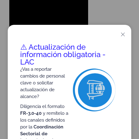
Speakers
⚠️ Actualización de
información obligatoria -
LAC
¿Vas a reportar
cambios de personal
clave o solicitar
actualización de
Presentación
alcance?
Diligencia el formato
FR-3.0-40
y remítelo a
los canales definidos
por la
Coordinación
Sectorial de
Ver en pantalla