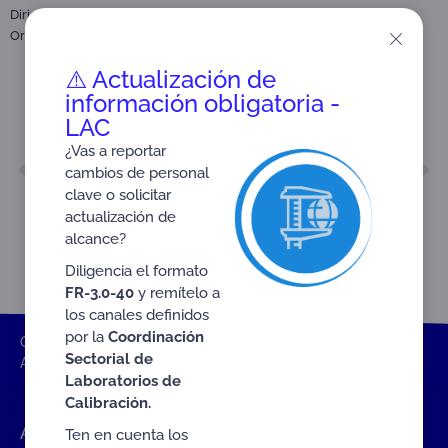
,
Dirigido a:
GTA Grupos Técnicos Asesores
Organismos de Certificación de Sistemas de Gestión (CSG)
⚠️ Actualización de
información obligatoria -
LAC
¿Vas a reportar
ANTERIOR
SIGUIENTE
cambios de personal
Acta No. 02 de 2025
Acta No. 32 de 2025
clave o solicitar
actualización de
alcance?
Diligencia el formato
FR-3.0-40
y remítelo a
los canales definidos
por la
Coordinación
ONAC
Inicio ONAC
Documentos
Actas GTA
Sectorial de
Acta No. 03 de 2025
Laboratorios de
Calibración.
Accesos rápidos
Ten en cuenta los