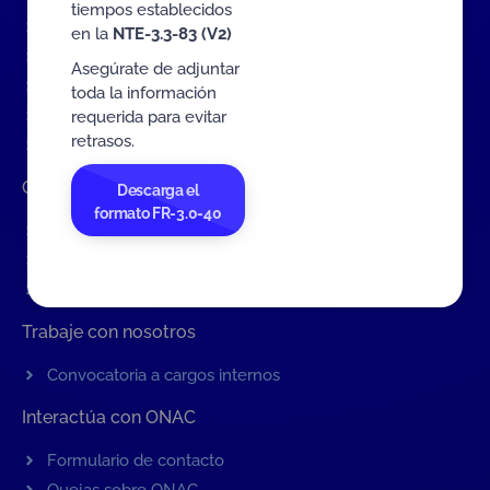
tiempos establecidos
Eventos
en la
NTE-3.3-83 (V2)
Tarifas MIT
Asegúrate de adjuntar
Servicios de ONAC
toda la información
Acredítate con ONAC
requerida para evitar
retrasos.
Documentos
Contratación de Bienes y Servicios
Descarga el
formato FR-3.0-40
Contratación de bienes y servicios
Procesos en curso
Contratos vigentes
Trabaje con nosotros
Convocatoria a cargos internos
Interactúa con ONAC
Formulario de contacto
Quejas sobre ONAC