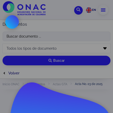
EN
Documentos
Buscar
Volver
Acta No. 03 de 2025
Inicio ONAC
Documentos
Actas GTA