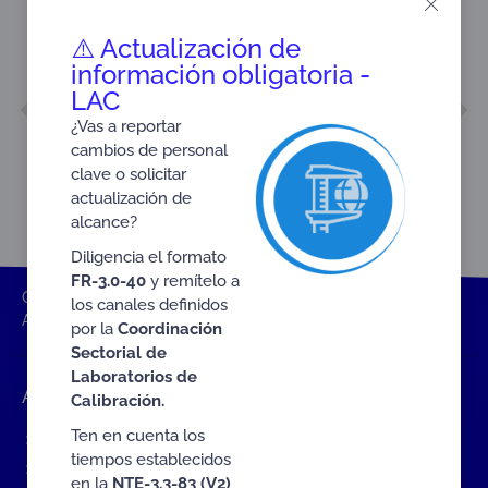
⚠️ Actualización de
información obligatoria -
LAC
ANTERIOR
SIGUIENTE
Acta No. 2
Acta No. 1
¿Vas a reportar
cambios de personal
clave o solicitar
actualización de
alcance?
Diligencia el formato
FR-3.0-40
y remítelo a
ONAC
Inicio ONAC
Documentos
Actas GTA
los canales definidos
Acta No. 11 de 2020
por la
Coordinación
Sectorial de
Laboratorios de
Accesos rápidos
Calibración.
Ten en cuenta los
Eventos
tiempos establecidos
Tarifas MIT
en la
NTE-3.3-83 (V2)