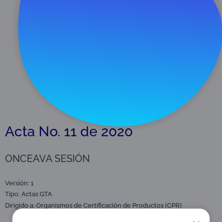
Descargar
298 KB
Acta No. 11 de 2020
ONCEAVA SESIÓN
Versión: 1
Tipo:
Actas GTA
Dirigido a:
Organismos de Certificación de Productos (CPR)