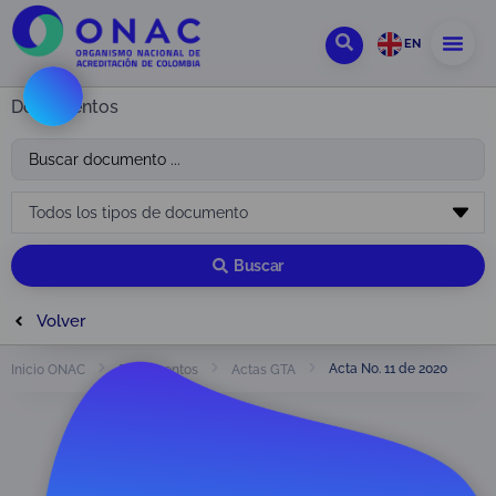
EN
Documentos
Buscar
Volver
Acta No. 11 de 2020
Inicio ONAC
Documentos
Actas GTA