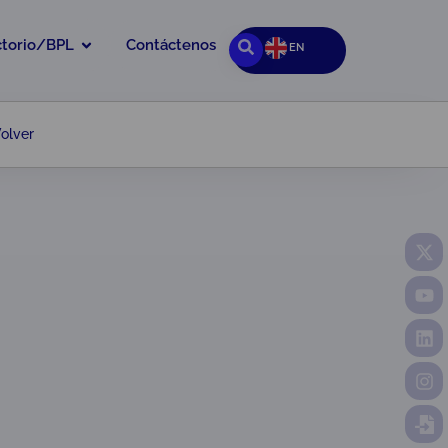
ctorio/BPL
Contáctenos
EN
olver