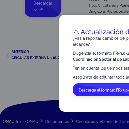
Descargar
Tipo:
Circulares y Plan
270 KB
Dirigido a:
Profesionale
Todos los organismos 
⚠️ Actualización 
¿Vas a reportar cambios de pe
alcance?
ANTERIOR
Diligencia el formato
FR-3.0-
CIRCULAR EXTERNA No. 06-2025
Coordinación Sectorial de Lab
Ten en cuenta los tiempos es
Asegúrate de adjuntar toda la
Descarga el formato FR-3.0
ONAC
Inicio ONAC
Documentos
Circulares y Planes de Tran