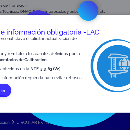
es de Transición
,
,
,
s Técnicos
ONAC
Partes interesadas y público en general.
de Evaluación de la Conformidad
de información obligatoria -LAC
rsonal clave o solicitar actualización de
SIGUIENTE
40
y remítelo a los canales definidos por la
Circular Externa N° 07-2025
oratorios de Calibración.
tablecidos en la
NTE-3.3-83 (V2)
 información requerida para evitar retrasos.
-40
sición
CIRCULAR EXTERNA No. 05-2025