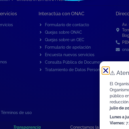
ervicios
Interactúa con ONAC
Direc
Av.
rvicios
Formulario de contacto
Tor
Quejas sobre ONAC
Bog
Quejas sobre un OEC
PBX
Formulario de apelación
ona
Encuesta nuevos servicios
rnos
Consulta Pública de Documentos
Tratamiento de Datos Personales
⚠️
Aten
El Organi
Organismo
público e
reducción
julio de 2
|
Términos de uso
Lunes a j
Viernes:
7:
Transparencia
Conectamos la Calidad de Col