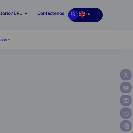
ctorio/BPL
Contáctenos
EN
olver