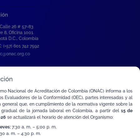
ción
 Calle 26 # 57-83
re 8, Oficina 1001
otá D.C., Colombia
: (+57) 601 742 7592
c@onac.org.co
ción
smo Nacional de Acreditación de Colombia (ONAC) informa a los
s Evaluadores de la Conformidad (OEC), partes interesadas y al
n general que, en cumplimiento de la normativa vigente sobre la
 gradual de la jornada laboral en Colombia, a partir del
15 de
026
se actualizará el horario de atención del Organismo:
ueves:
7:30 a. m. – 5:00 p. m.
30 a. m. – 4:30 p. m.
ombia con el Mundo