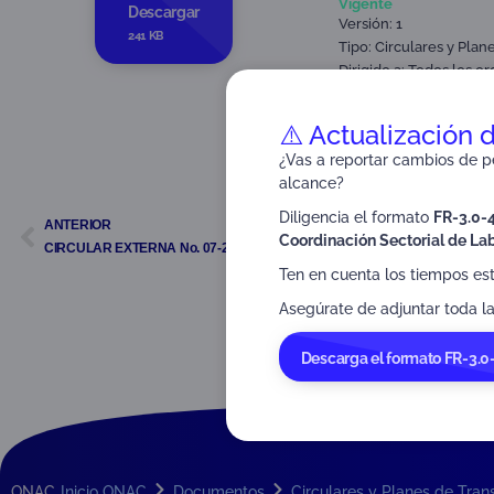
Vigente
Descargar
Versión: 1
241 KB
Tipo:
Circulares y Plan
Dirigido a:
Todos los or
Partes interesadas y pú
⚠️ Actualización 
¿Vas a reportar cambios de pe
alcance?
Diligencia el formato
FR-3.0-
ANTERIOR
Coordinación Sectorial de Lab
CIRCULAR EXTERNA No. 07-2023
Ten en cuenta los tiempos es
Asegúrate de adjuntar toda la
Descarga el formato FR-3.0
ONAC
Inicio ONAC
Documentos
Circulares y Planes de Tran