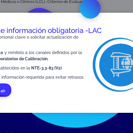
,
 Médicos o Clínicos (LCL)
Criterios de Evaluación
de información obligatoria -LAC
rsonal clave o solicitar actualización de
SIGUIENTE
40
y remítelo a los canales definidos por la
Anexo 01 INS-3.3-06
oratorios de Calibración.
tablecidos en la
NTE-3.3-83 (V2)
 información requerida para evitar retrasos.
-40