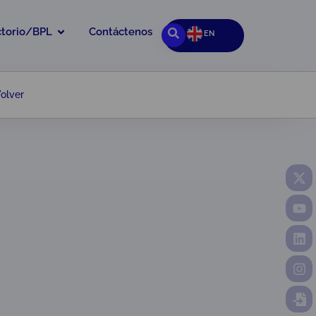
ctorio/BPL
Contáctenos
EN
olver