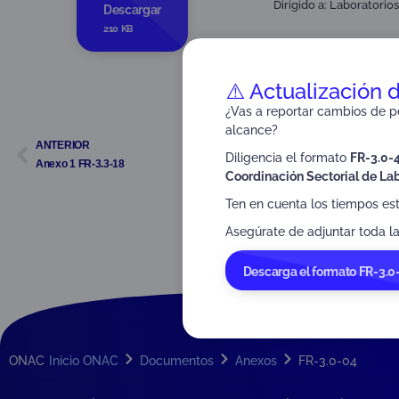
Dirigido a:
Laboratorios
Descargar
210 KB
⚠️ Actualización 
¿Vas a reportar cambios de pe
alcance?
ANTERIOR
Diligencia el formato
FR-3.0-
Anexo 1 FR-3.3-18
Coordinación Sectorial de Lab
Ten en cuenta los tiempos es
Asegúrate de adjuntar toda la
Descarga el formato FR-3.0
ONAC
Inicio ONAC
Documentos
Anexos
FR-3.0-04